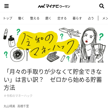
トップ
働く
整える
磨く
恋する
暮らす
占う
メ
「月々の手取りが少なくて貯金できな
い」は言い訳？ ゼロから始める貯蓄
方法
＃令和のマネーハック
丸山晴美
高橋千里