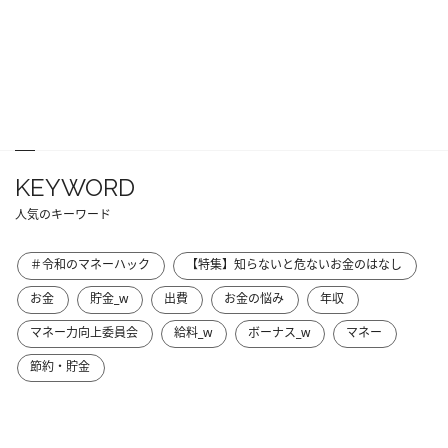
KEYWORD
人気のキーワード
＃令和のマネーハック
【特集】知らないと危ないお金のはなし
お金
貯金_w
出費
お金の悩み
年収
マネー力向上委員会
給料_w
ボーナス_w
マネー
節約・貯金