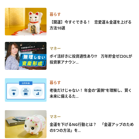
暮らす
【開運】今すぐできる！ 恋愛運＆金運を上げる
方法10選
マネー
ポイ活好きに投資適性あり!? 万年貯金ゼロOLが
投資家アナウン...
暮らす
老後だけじゃない！ 年金の”裏側”を理解し、賢く
未来に備えるた...
マネー
金運を下げるNG行動とは？ 「金運アップのため
の5つの方法」を...