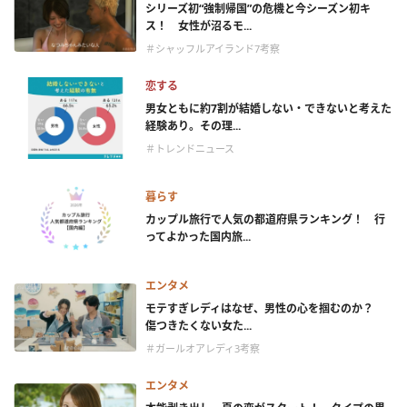
シリーズ初“強制帰国”の危機と今シーズン初キ
ス！ 女性が沼るモ...
＃シャッフルアイランド7考察
恋する
男女ともに約7割が結婚しない・できないと考えた
経験あり。その理...
＃トレンドニュース
暮らす
カップル旅行で人気の都道府県ランキング！ 行
ってよかった国内旅...
エンタメ
モテすぎレディはなぜ、男性の心を掴むのか？
傷つきたくない女た...
＃ガールオアレディ3考察
エンタメ