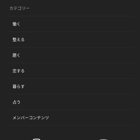
カテゴリー
働く
整える
磨く
恋する
暮らす
占う
メンバーコンテンツ