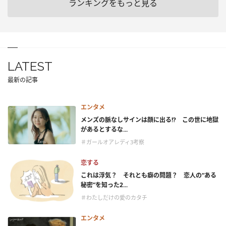
ランキングをもっと見る
LATEST
最新の記事
エンタメ
メンズの脈なしサインは顔に出る!? この世に地獄
があるとするな...
＃ガールオアレディ3考察
恋する
これは浮気？ それとも癖の問題？ 恋人の“ある
秘密”を知った2...
＃わたしだけの愛のカタチ
エンタメ