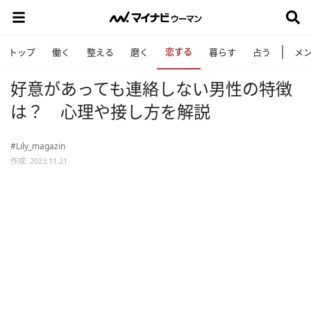
恋する
トップ
働く
整える
磨く
暮らす
占う
メ
好意があっても連絡しない男性の特徴
は？ 心理や接し方を解説
#Lily_magazin
作成: 2023.11.21