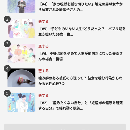
【#4】「家の呪縛を断ち切りたい」地元の男尊女卑か
ら解放された紗希子さんの...
恋する
【#5】“子どものいない人生”どうだった？ バブル期を
生き抜いた56歳・佐...
恋する
【#6】不妊治療をやめて人生が前向きになった美南さ
んの場合・後編
恋する
噛み癖のある彼氏の心理って？ 彼女を噛む行為からわ
かる男性心理7つ
恋する
【#2】「産みたくない自分」と「妊産婦の健康を研究
する自分」で揺れ動く聡美...