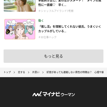
本能剥き出し、夏の恋がスタート！ タイプの異
性に一直線♡ 早く...
＃シャッフルアイランド7考察
働く
「推し活」を理解してくれない彼氏。うまくいく
カップルがしている...
＃お仕事ハック
もっと見る
トップ
恋する
片思い
好意があっても連絡しない男性の特徴は？ 心理や接し