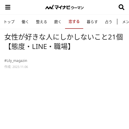
恋する
トップ
働く
整える
磨く
暮らす
占う
メ
女性が好きな人にしかしないこと21個
【態度・LINE・職場】
#Lily_magazin
作成: 2023.11.06