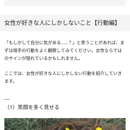
える
（2）出勤・退勤時間を合わ
（5）とにかく褒める
（3）写真や画像の共有が多くなる
（4）声のトーンや話し方が変わる
せる
（6）特別扱いする
（4）相手とお揃いのスタンプを使う
（3）ランチに誘う
女性が好きな人にしかしないこと【行動編】
（7）ツンツンした態度をとる
（5）たまにハートマークを送る
（4）飲み会で近くの席に座
る
「もしかして自分に気がある……？」と思うことがあれば、ま
（5）休日のお誘いをかける
ずは相手の行動をよく観察してみてください。女性ならでは
のサインが隠れているかもしれません。
ここでは、女性が好きな人にしかしない行動を紹介していき
ます。
（1）笑顔を多く見せる