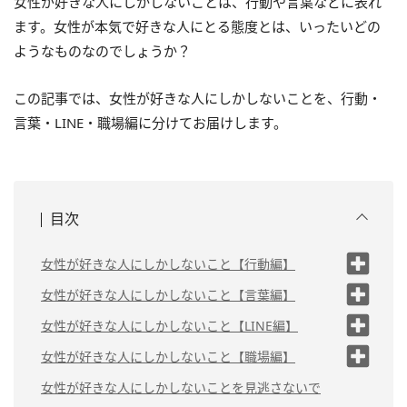
女性が好きな人にしかしないことは、行動や言葉などに表れ
ます。女性が本気で好きな人にとる態度とは、いったいどの
ようなものなのでしょうか？
この記事では、女性が好きな人にしかしないことを、行動・
言葉・LINE・職場編に分けてお届けします。
目次
女性が好きな人にしかしないこと【行動編】
（1）笑顔を多く見せる
女性が好きな人にしかしないこと【言葉編】
（2）目で追うようになる
（1）恋愛トークに持ち込む
女性が好きな人にしかしないこと【LINE編】
（2）デートに誘ってもらいやすい流れを
（3）視界に入ろうとする
（1）返信＆既読がつくのが早くなる
女性が好きな人にしかしないこと【職場編】
つくる
（4）スキンシップ＆ボディタッチ
（2）日常のちょっとしたことを連絡
（1）わざと相手の近くを通
女性が好きな人にしかしないことを見逃さないで
（3）「楽しい」「うれしい」と素直に伝
多め
する
る