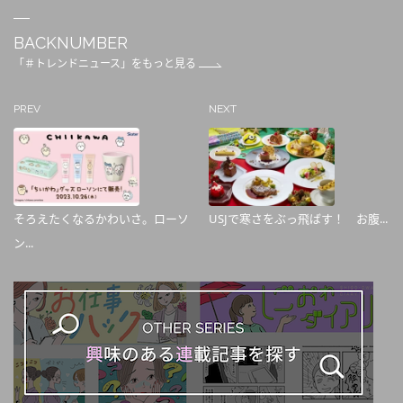
BACKNUMBER
「＃トレンドニュース」をもっと見る
PREV
NEXT
そろえたくなるかわいさ。ローソ
USJで寒さをぶっ飛ばす！ お腹...
ン...