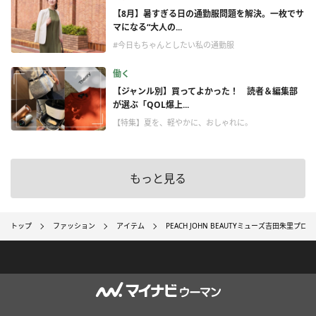
【8月】暑すぎる日の通勤服問題を解決。一枚でサ
マになる“大人の...
#今日もちゃんとしたい私の通勤服
働く
【ジャンル別】買ってよかった！ 読者＆編集部
が選ぶ「QOL爆上...
【特集】夏を、軽やかに、おしゃれに。
もっと見る
トップ
ファッション
アイテム
PEACH JOHN BEAUTYミューズ吉田朱