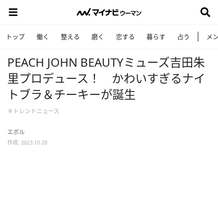
トップ
働く
整える
磨く
恋する
暮らす
占う
メ
PEACH JOHN BEAUTYミューズ吉田朱
里プロデュース！ かわいすぎるナイ
トブラ＆チーキーが誕生
＃トレンドニュース
エボル
作成: 2023.10.28