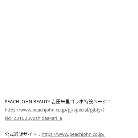
PEACH JOHN BEAUTY 吉田朱里コラボ特設ページ：
https://www.peachjohn.co.jp/pj/special/pjbty/?
sid=231025yoshidaakari_a
公式通販サイト：
https://www.peachjohn.co.jp/