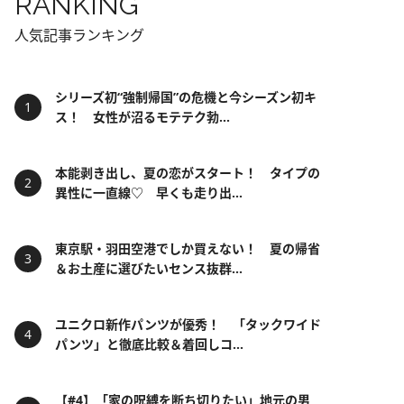
RANKING
人気記事ランキング
シリーズ初“強制帰国”の危機と今シーズン初キ
ス！ 女性が沼るモテテク勃...
本能剥き出し、夏の恋がスタート！ タイプの
異性に一直線♡ 早くも走り出...
東京駅・羽田空港でしか買えない！ 夏の帰省
＆お土産に選びたいセンス抜群...
ユニクロ新作パンツが優秀！ 「タックワイド
パンツ」と徹底比較＆着回しコ...
【#4】「家の呪縛を断ち切りたい」地元の男