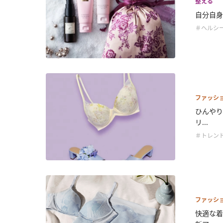
整える
自分自身に
＃ヘルシ
ファッシ
ひんやり
リ...
＃トレン
ファッシ
快適な着