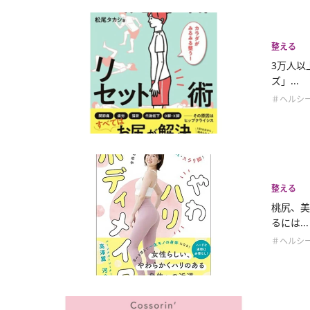
整える
3万人以
ズ」...
＃ヘルシ
整える
桃尻、美
るには...
＃ヘルシ