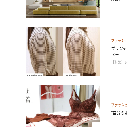
ファッシ
ブラジャ
メー...
【特集】L
ファッシ
“自分の