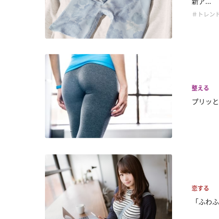
新ア...
＃トレン
整える
プリッと
恋する
「ふわふ