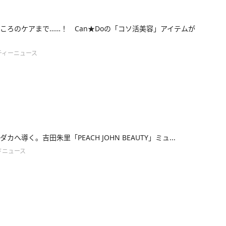
ころのケアまで……！ Can★Doの「コソ活美容」アイテムが
ティーニュース
カへ導く。吉田朱里「PEACH JOHN BEAUTY」ミュ...
ドニュース