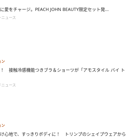
愛をチャージ。PEACH JOHN BEAUTY限定セット発...
ーニュース
ョン
！ 接触冷感機能つきブラ＆ショーツが「アモスタイル バイ ト
ドニュース
ョン
け心地で、すっきりボディに！ トリンプのシェイプウェアから