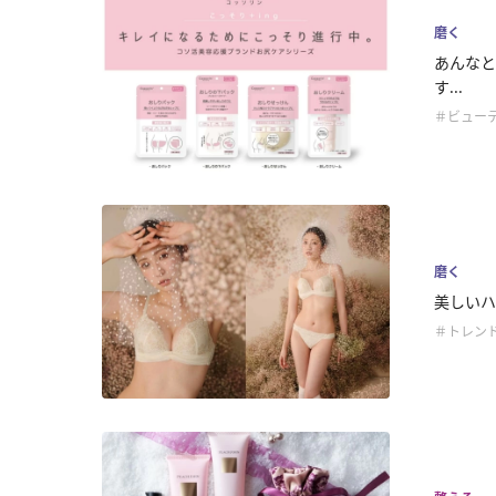
磨く
あんなと
す...
＃ビュー
磨く
美しいハダ
＃トレン