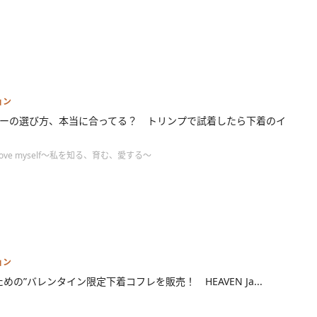
ョン
ーの選び方、本当に合ってる？ トリンプで試着したら下着のイ
ove myself～私を知る、育む、愛する～
ョン
ための”バレンタイン限定下着コフレを販売！ HEAVEN Ja...