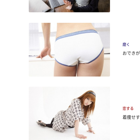
磨く
おできが
恋する
着痩せす