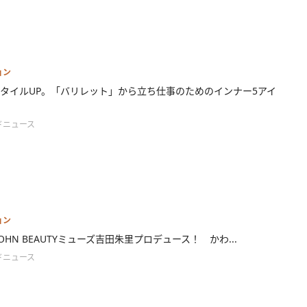
ョン
タイルUP。「バリレット」から立ち仕事のためのインナー5アイ
ドニュース
ョン
 JOHN BEAUTYミューズ吉田朱里プロデュース！ かわ...
ドニュース