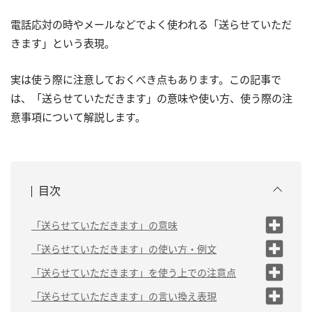
電話応対の時やメールなどでよく使われる「送らせていただ
きます」という表現。
実は使う際に注意しておくべき点もあります。この記事で
は、「送らせていただきます」の意味や使い方、使う際の注
意事項について解説します。
目次
「送らせていただきます」の意味
「送らせていただきます」正しい敬語？ 目上の人に使
「送らせていただきます」の使い方・例文
える？
「ご依頼の品物を送らせていただきます」
「送らせていただきます」を使う上での注意点
「お送りいたします」との違いは？
「歩くと距離があるので、駅まで送らせていただき
相手の許可が必要な表現
「送らせていただきます」の言い換え表現
ます」