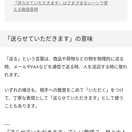
「送らさせていただきます」は不適切な
発送させていただきま
「送らせていただきます」はさまざまなシーンで使
「心ばかりのお祝いの品を贈らせていただきます」
表現
す
える敬語表現
送付させていただきま
「いただきます」はひらがなで書く
す
添付させていただきま
す
「送らせていただきます」の意味
ご同行させていただき
ます
「送る」という言葉は、商品や荷物などの物を物理的に送る
時、メールやFAXなどを通信で送る時、人を送迎する時に使わ
れます。
いずれの場合も、相手への敬意をこめて「いただく」をつけ
て、丁寧な表現として「送らせていただきます」として使う
こともあります。