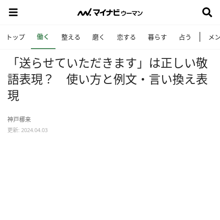
働く
トップ
整える
磨く
恋する
暮らす
占う
メ
「送らせていただきます」は正しい敬
語表現？ 使い方と例文・言い換え表
現
神戸梛来
更新: 2024.04.03