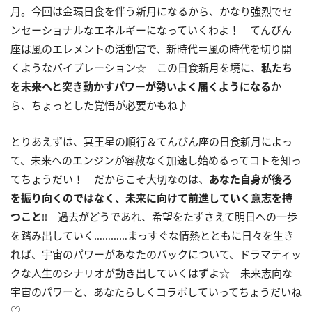
月。今回は金環日食を伴う新月になるから、かなり強烈でセ
ンセーショナルなエネルギーになっていくわよ！ てんびん
座は風のエレメントの活動宮で、新時代＝風の時代を切り開
くようなバイブレーション☆ この日食新月を境に、
私たち
を未来へと突き動かすパワーが勢いよく届くようになる
か
ら、ちょっとした覚悟が必要かもね♪
とりあえずは、冥王星の順行＆てんびん座の日食新月によっ
て、未来へのエンジンが容赦なく加速し始めるってコトを知っ
てちょうだい！ だからこそ大切なのは、
あなた自身が後ろ
を振り向くのではなく、未来に向けて前進していく意志を持
つこと
!! 過去がどうであれ、希望をたずさえて明日への一歩
を踏み出していく…………まっすぐな情熱とともに日々を生き
れば、宇宙のパワーがあなたのバックについて、ドラマティッ
クな人生のシナリオが動き出していくはずよ☆ 未来志向な
宇宙のパワーと、あなたらしくコラボしていってちょうだいね
♡