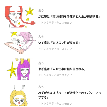
占う
かに座は「現状維持を手放すと人生が飛躍する」
＃トシ＆リティのコスモ占い
占う
いて座は「カリスマ性が高まる」
＃トシ＆リティのコスモ占い
占う
やぎ座は「人や仕事に振り回される」
＃トシ＆リティのコスモ占い
占う
みずがめ座は「ハートが活性化されてパワーアッ
プする」
＃トシ＆リティのコスモ占い