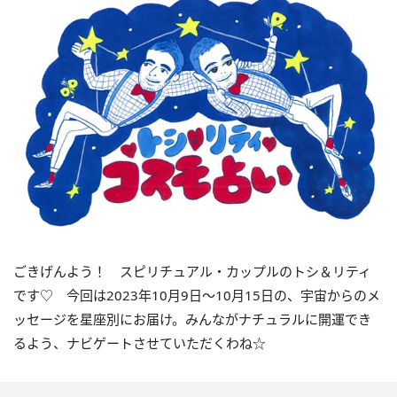
ごきげんよう！ スピリチュアル・カップルのトシ＆リティ
です♡ 今回は
2023
年10月
9
日〜
10
月
15
日の、宇宙からのメ
ッセージを星座別にお届け。みんながナチュラルに開運でき
るよう、ナビゲートさせていただくわね☆