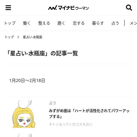
トップ
働く
整える
磨く
恋する
暮らす
占う
メ
トップ
星占い-水瓶座
「星占い-水瓶座」の記事一覧
1月20日～2月18日
占う
みずがめ座は「ハートが活性化されてパワーアッ
プする」
＃トシ＆リティのコスモ占い