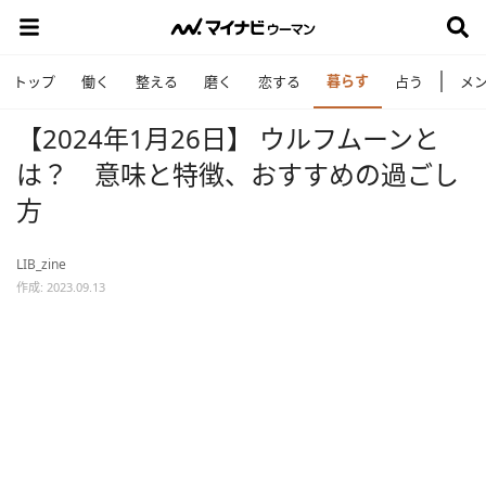
暮らす
トップ
働く
整える
磨く
恋する
占う
メ
【2024年1月26日】 ウルフムーンと
は？ 意味と特徴、おすすめの過ごし
方
LIB_zine
作成: 2023.09.13