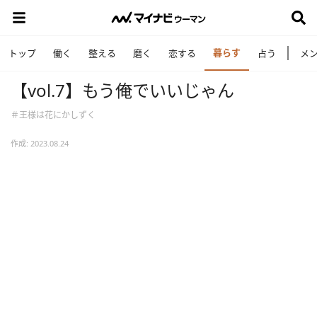
暮らす
トップ
働く
整える
磨く
恋する
占う
メ
【vol.7】もう俺でいいじゃん
＃王様は花にかしずく
作成: 2023.08.24