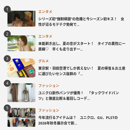
エンタメ
シリーズ初“強制帰国”の危機と今シーズン初キス！ 女
性が沼るモテテク勃発で...
エンタメ
本能剥き出し、夏の恋がスタート！ タイプの異性に一
直線♡ 早くも走り出す一...
グルメ
東京駅・羽田空港でしか買えない！ 夏の帰省＆お土産
に選びたいセンス抜群の「...
ファッション
ユニクロ新作パンツが優秀！ 「タックワイドパン
ツ」と徹底比較＆着回しコーデ...
ファッション
今年流行るアイテムは？ ユニクロ、GU、PLSTの
2026年秋冬展示会で新...