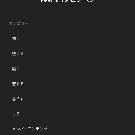
カテゴリー
働く
整える
磨く
恋する
暮らす
占う
メンバーコンテンツ