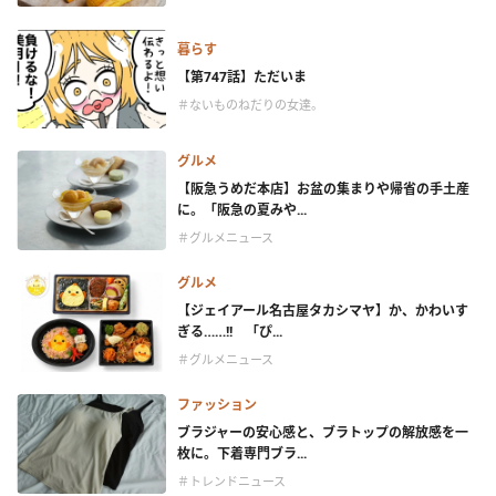
暮らす
【第747話】ただいま
＃ないものねだりの女達。
グルメ
【阪急うめだ本店】お盆の集まりや帰省の手土産
に。「阪急の夏みや...
＃グルメニュース
グルメ
【ジェイアール名古屋タカシマヤ】か、かわいす
ぎる……!! 「ぴ...
＃グルメニュース
ファッション
ブラジャーの安心感と、ブラトップの解放感を一
枚に。下着専門ブラ...
＃トレンドニュース