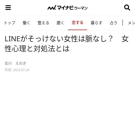
恋する
トップ
働く
整える
磨く
暮らす
占う
メ
LINEがそっけない女性は脈なし？ 女
性心理と対処法とは
古川 えのき
作成: 2023.07.24