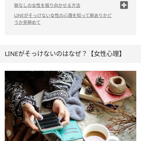
（1）返信が一言でそっけ
（2）そもそも興味がない
脈なしの女性を振り向かせる方法
ない
（1）相手の興味に合わせたメッセージ
（3）LINEの内容に引いている
LINEがそっけない女性の心理を知って脈ありかど
（2）質問してこない
を送る
うか見極めて
（4）お互いのことをよく知らない
（3）質問に答えない
（2）相手のテンションに合わせる
（5）スタンプや絵文字は使わない主義
（4）雑談しない
（3）友達と一緒に会おうと誘ってみる
（6）忙しい
（5）デートに誘うと断ら
（4）連絡をいったんやめる
LINEがそっけないのはなぜ？【女性心理】
れる
（7）面倒くさがり
（8）あなた以外にも複数人とLINEして
（6）返信が遅い
いる
（9）モテるからLINEに力を入れていな
い
（10）駆け引きしている