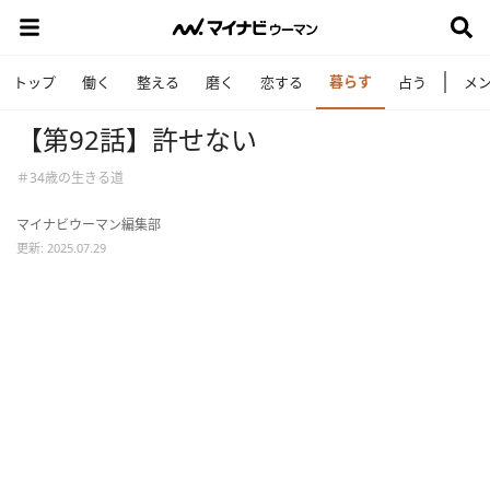
暮らす
トップ
働く
整える
磨く
恋する
占う
メ
【第92話】許せない
＃34歳の生きる道
マイナビウーマン編集部
更新: 2025.07.29