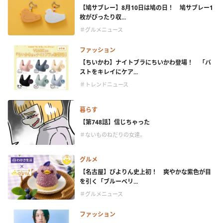
【鳩サブレー】8月10日は鳩の日！ 鳩サブレー1
枚がぴったり収...
＃グルメニュース
ファッション
【ちいかわ】ナイトブラにちいかわ登場！ 「バ
ストをキレイにケア...
＃トレンドニュース
暮らす
【第748話】信じちゃった
＃ないものねだりの女達。
グルメ
【名古屋】ぴよりん史上初！ 爽やかな紫色が目
を引く「ブルーベリ...
＃グルメニュース
ファッション