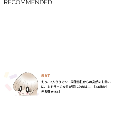
RECOMMENDED
暮らす
えっ、2人きりで!!? 同僚男性からの突然のお誘い
に、ミドサーの女性が感じたのは……【34歳の生
きる道 #156】