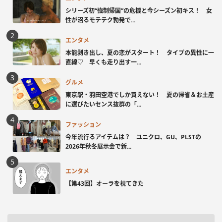
シリーズ初“強制帰国”の危機と今シーズン初キス！ 女
性が沼るモテテク勃発で...
エンタメ
本能剥き出し、夏の恋がスタート！ タイプの異性に一
直線♡ 早くも走り出す一...
グルメ
東京駅・羽田空港でしか買えない！ 夏の帰省＆お土産
に選びたいセンス抜群の「...
ファッション
今年流行るアイテムは？ ユニクロ、GU、PLSTの
2026年秋冬展示会で新...
エンタメ
【第43回】オーラを視てきた