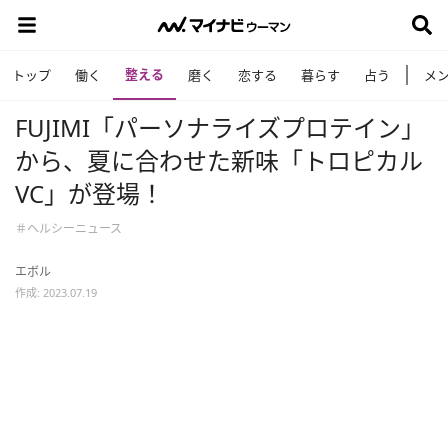
整える
トップ
働く
磨く
恋する
暮らす
占う
メ
FUJIMI「パーソナライズプロテイン」
から、夏に合わせた新味「トロピカル
VC」が登場！
＃ヘルシーニュース
エボル
作成: 2023.07.19