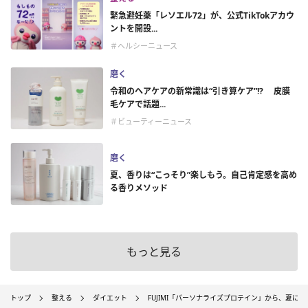
緊急避妊薬「レソエル72」が、公式TikTokアカウ
ントを開設...
＃ヘルシーニュース
磨く
令和のヘアケアの新常識は“引き算ケア”!? 皮膜
毛ケアで話題...
＃ビューティーニュース
磨く
夏、香りは“こっそり”楽しもう。自己肯定感を高め
る香りメソッド
もっと見る
トップ
整える
ダイエット
FUJIMI「パーソナライズプロテイン」から、夏に