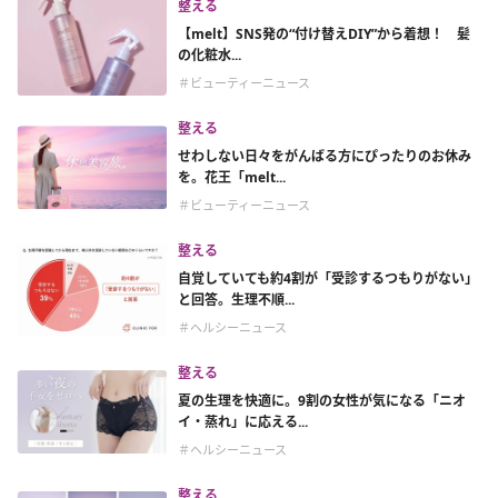
整える
【melt】SNS発の“付け替えDIY”から着想！ 髪
の化粧水...
＃ビューティーニュース
整える
せわしない日々をがんばる方にぴったりのお休み
を。花王「melt...
＃ビューティーニュース
整える
自覚していても約4割が「受診するつもりがない」
と回答。生理不順...
＃ヘルシーニュース
整える
夏の生理を快適に。9割の女性が気になる「ニオ
イ・蒸れ」に応える...
＃ヘルシーニュース
整える