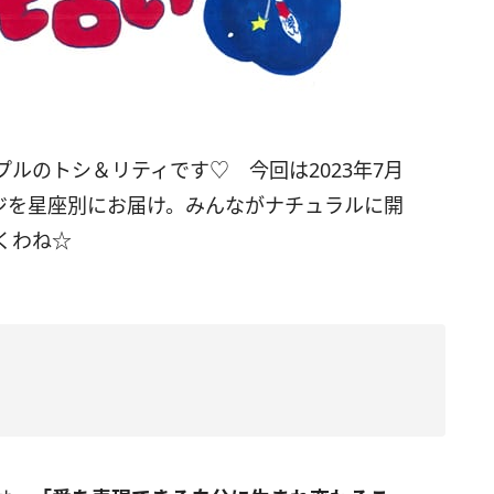
プルのトシ＆リティです♡ 今回は
2023
年7月
ジを星座別にお届け。みんながナチュラルに開
くわね☆