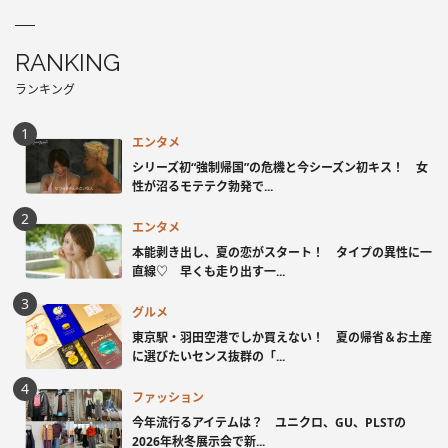
RANKING
ランキング
エンタメ
シリーズ初“強制帰国”の危機と今シーズン初キス！ 女
性が沼るモテテク勃発で...
エンタメ
本能剥き出し、夏の恋がスタート！ タイプの異性に一
直線♡ 早くも走り出す一...
グルメ
東京駅・羽田空港でしか買えない！ 夏の帰省＆お土産
に選びたいセンス抜群の「...
ファッション
今年流行るアイテムは？ ユニクロ、GU、PLSTの
2026年秋冬展示会で新...