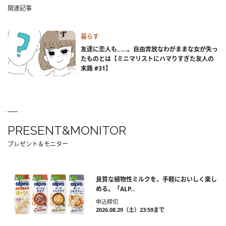
関連記事
暮らす
友達に恋人も……。自由奔放なわがままな女が失っ
たものとは【ミニマリストにハマりすぎた友人の
末路 #31】
PRESENT&MONITOR
プレゼント＆モニター
良質な植物性ミルクを、手軽においしく楽し
める。「ALP...
申込締切
2026.08.29（土）23:59まで