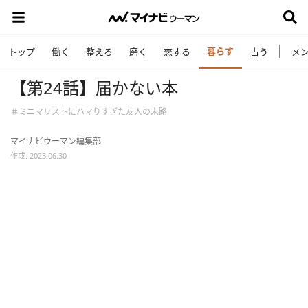
暮らす
トップ
働く
整える
磨く
恋する
占う
メ
【第24話】届かない本
＃ミニマリストにハマりすぎた友人の末路
マイナビウーマン編集部
作成: 2023.06.30