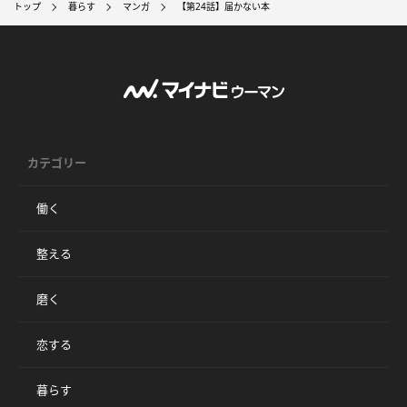
トップ
暮らす
マンガ
【第24話】届かない本
カテゴリー
働く
整える
磨く
恋する
暮らす