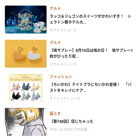
グルメ
ラッコ＆ジュゴンのスイーツがかわいすぎ！ シ
ェラトン都ホテル大...
＃グルメニュース
グルメ
【鳩サブレー】8月10日は鳩の日！ 鳩サブレー1
枚がぴったり収...
＃グルメニュース
ファッション
【ちいかわ】ナイトブラにちいかわ登場！ 「バ
ストをキレイにケア...
＃トレンドニュース
暮らす
【第748話】信じちゃった
＃ないものねだりの女達。