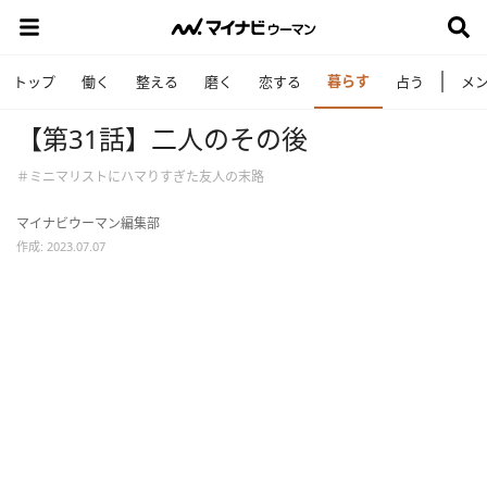
暮らす
トップ
働く
整える
磨く
恋する
占う
メ
【第31話】二人のその後
＃ミニマリストにハマりすぎた友人の末路
マイナビウーマン編集部
作成: 2023.07.07