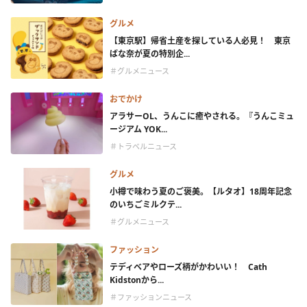
グルメ
【東京駅】帰省土産を探している人必見！ 東京
ばな奈が夏の特別企...
＃グルメニュース
おでかけ
アラサーOL、うんこに癒やされる。『うんこミュ
ージアム YOK...
＃トラベルニュース
グルメ
小樽で味わう夏のご褒美。【ルタオ】18周年記念
のいちごミルクテ...
＃グルメニュース
ファッション
テディベアやローズ柄がかわいい！ Cath
Kidstonから...
＃ファッションニュース