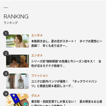
RANKING
ランキング
エンタメ
本能剥き出し、夏の恋がスタート！ タイプの異性に一
直線♡ 早くも走り出す一...
エンタメ
シリーズ初“強制帰国”の危機と今シーズン初キス！ 女
性が沼るモテテク勃発で...
ファッション
ユニクロ新作パンツが優秀！ 「タックワイドパン
ツ」と徹底比較＆着回しコーデ...
グルメ
東京駅・羽田空港でしか買えない！ 夏の帰省＆お土産