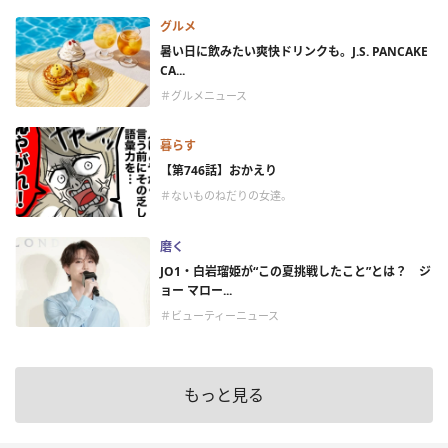
グルメ
暑い日に飲みたい爽快ドリンクも。J.S. PANCAKE
CA...
＃グルメニュース
暮らす
【第746話】おかえり
＃ないものねだりの女達。
磨く
JO1・白岩瑠姫が“この夏挑戦したこと”とは？ ジ
ョー マロー...
＃ビューティーニュース
もっと見る