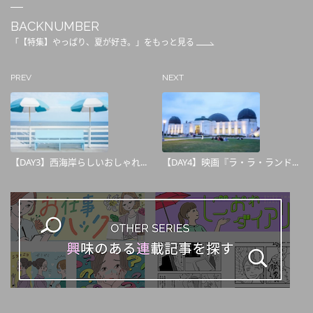
BACKNUMBER
「【特集】やっぱり、夏が好き。」をもっと見る
PREV
NEXT
【DAY3】西海岸らしいおしゃれ...
【DAY4】映画『ラ・ラ・ランド...