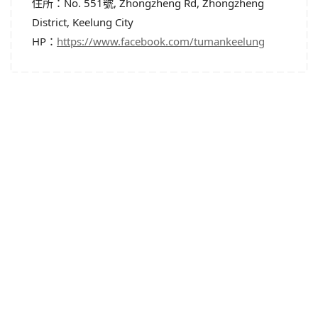
住所：No. 551號, Zhongzheng Rd, Zhongzheng
District, Keelung City
HP：
https://www.facebook.com/tumankeelung