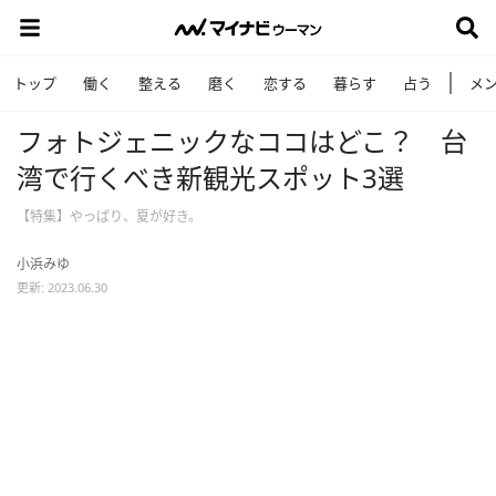
トップ
働く
整える
磨く
恋する
暮らす
占う
メ
フォトジェニックなココはどこ？ 台
湾で行くべき新観光スポット3選
【特集】やっぱり、夏が好き。
小浜みゆ
更新: 2023.06.30