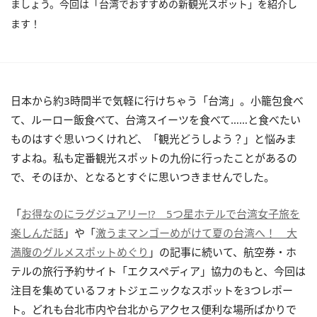
ましょう。今回は「台湾でおすすめの新観光スポット」を紹介し
ます！
日本から約3時間半で気軽に行けちゃう「台湾」。小籠包食べ
て、ルーロー飯食べて、台湾スイーツを食べて……と食べたい
ものはすぐ思いつくけれど、「観光どうしよう？」と悩みま
すよね。私も定番観光スポットの九份に行ったことがあるの
で、そのほか、となるとすぐに思いつきませんでした。
「
お得なのにラグジュアリー!? 5つ星ホテルで台湾女子旅を
楽しんだ話
」や「
激うまマンゴーめがけて夏の台湾へ！ 大
満腹のグルメスポットめぐり
」の記事に続いて、航空券・ホ
テルの旅行予約サイト「エクスペディア」協力のもと、今回は
注目を集めているフォトジェニックなスポットを3つレポー
ト。どれも台北市内や台北からアクセス便利な場所ばかりで