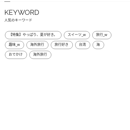
KEYWORD
人気のキーワード
【特集】やっぱり、夏が好き。
スイーツ_w
旅行_w
趣味_w
海外旅行
旅行好き
台湾
海
おでかけ
海外旅行