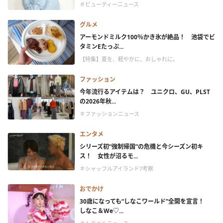
＃ビューティーニュース
グルメ
アーモンドミルク100％かき氷が絶品！ 池袋でビ
タミンEたっぷ...
【特集】夏を、軽やかに、おしゃれに。
ファッション
今年流行るアイテムは？ ユニクロ、GU、PLST
の2026年秋...
＃ファッションニュース
エンタメ
シリーズ初“強制帰国”の危機と今シーズン初キ
ス！ 女性が沼るモ...
＃シャッフルアイランド7考察
おでかけ
30歳になっても“しなこワールド”全開を宣言！
しなこ＆We♡...