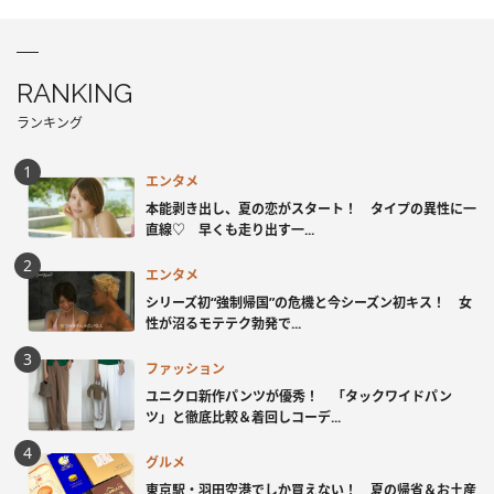
RANKING
ランキング
エンタメ
本能剥き出し、夏の恋がスタート！ タイプの異性に一
直線♡ 早くも走り出す一...
エンタメ
シリーズ初“強制帰国”の危機と今シーズン初キス！ 女
性が沼るモテテク勃発で...
ファッション
ユニクロ新作パンツが優秀！ 「タックワイドパン
ツ」と徹底比較＆着回しコーデ...
グルメ
東京駅・羽田空港でしか買えない！ 夏の帰省＆お土産