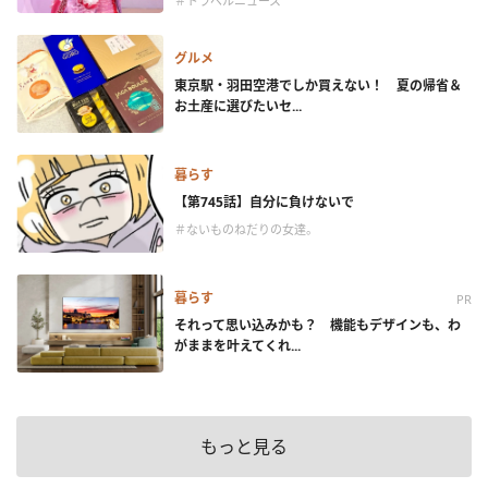
＃トラベルニュース
グルメ
東京駅・羽田空港でしか買えない！ 夏の帰省＆
お土産に選びたいセ...
暮らす
【第745話】自分に負けないで
＃ないものねだりの女達。
暮らす
PR
それって思い込みかも？ 機能もデザインも、わ
がままを叶えてくれ...
もっと見る