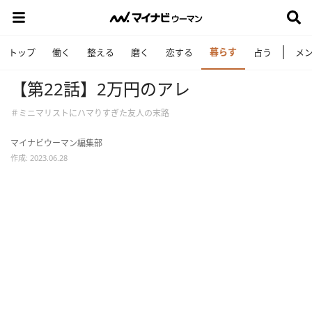
暮らす
トップ
働く
整える
磨く
恋する
占う
メ
【第22話】2万円のアレ
＃ミニマリストにハマりすぎた友人の末路
マイナビウーマン編集部
作成: 2023.06.28