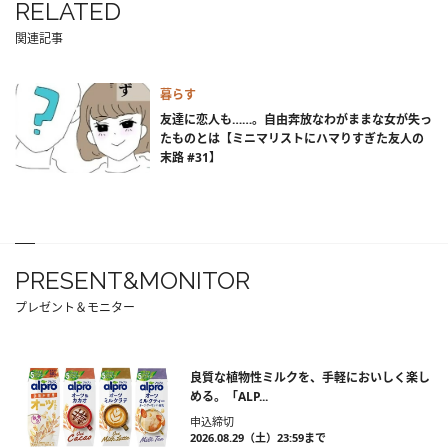
RELATED
関連記事
暮らす
友達に恋人も……。自由奔放なわがままな女が失っ
たものとは【ミニマリストにハマりすぎた友人の
末路 #31】
PRESENT&MONITOR
プレゼント＆モニター
良質な植物性ミルクを、手軽においしく楽し
める。「ALP...
申込締切
2026.08.29（土）23:59まで