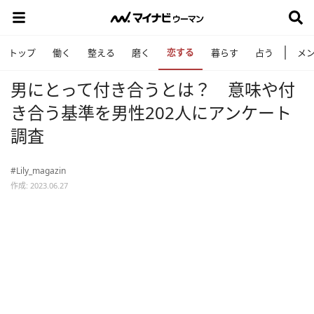
恋する
トップ
働く
整える
磨く
暮らす
占う
メ
男にとって付き合うとは？ 意味や付
き合う基準を男性202人にアンケート
調査
#Lily_magazin
作成: 2023.06.27