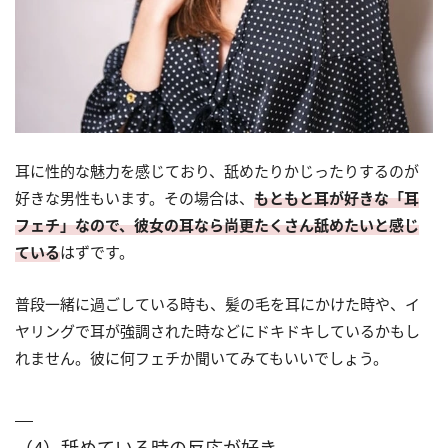
耳に性的な魅力を感じており、舐めたりかじったりするのが
好きな男性もいます。その場合は、
もともと耳が好きな「耳
フェチ」なので、彼女の耳なら尚更たくさん舐めたいと感じ
ている
はずです。
普段一緒に過ごしている時も、髪の毛を耳にかけた時や、イ
ヤリングで耳が強調された時などにドキドキしているかもし
れません。彼に何フェチか聞いてみてもいいでしょう。
（4）舐めている時の反応が好き