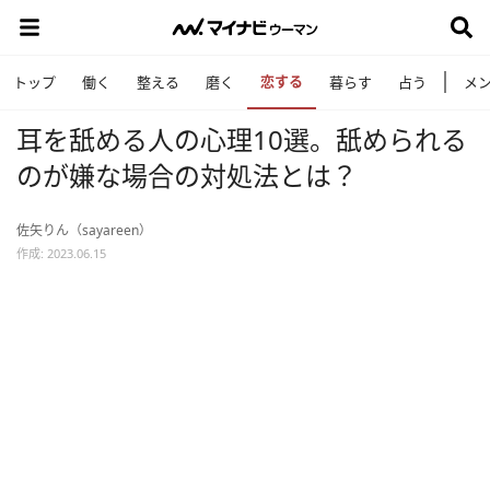
恋する
トップ
働く
整える
磨く
暮らす
占う
メ
耳を舐める人の心理10選。舐められる
のが嫌な場合の対処法とは？
佐矢りん（sayareen）
作成: 2023.06.15