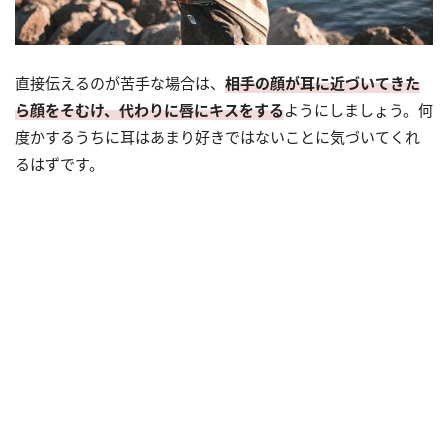
直接伝えるのが苦手な場合は、
相手の顔が耳に近づいてきた
ら顔をそむけ、代わりに唇にキスをする
ようにしましょう。何
度かするうちに耳はあまり好きではないことに気づいてくれ
るはずです。