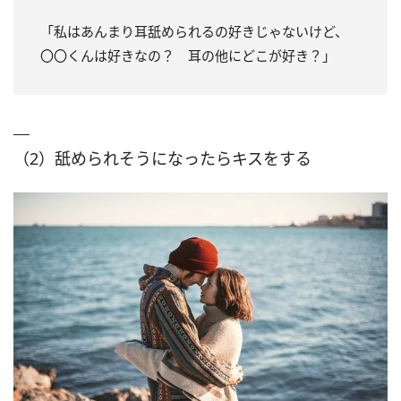
「私はあんまり耳舐められるの好きじゃないけど、
〇〇くんは好きなの？ 耳の他にどこが好き？」
（2）舐められそうになったらキスをする