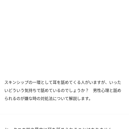
スキンシップの一環として耳を舐めてくる人がいますが、いった
いどういう気持ちで舐めているのでしょうか？ 男性心理と舐め
られるのが嫌な時の対処法について解説します。