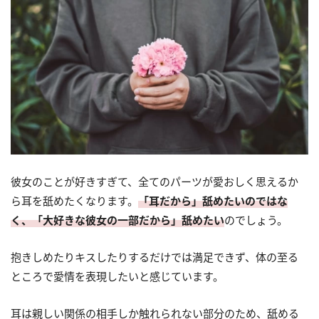
彼女のことが好きすぎて、全てのパーツが愛おしく思えるか
ら耳を舐めたくなります。
「耳だから」舐めたいのではな
く、「大好きな彼女の一部だから」舐めたい
のでしょう。
抱きしめたりキスしたりするだけでは満足できず、体の至る
ところで愛情を表現したいと感じています。
耳は親しい関係の相手しか触れられない部分のため、舐める