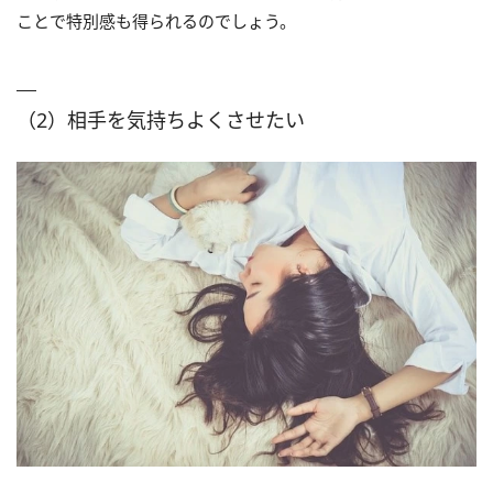
ことで特別感も得られるのでしょう。
（2）相手を気持ちよくさせたい