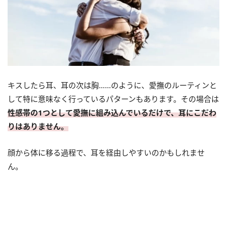
キスしたら耳、耳の次は胸……のように、愛撫のルーティンと
して特に意味なく行っているパターンもあります。その場合は
性感帯の1つとして愛撫に組み込んでいるだけで、耳にこだわ
りはありません。
顔から体に移る過程で、耳を経由しやすいのかもしれませ
ん。