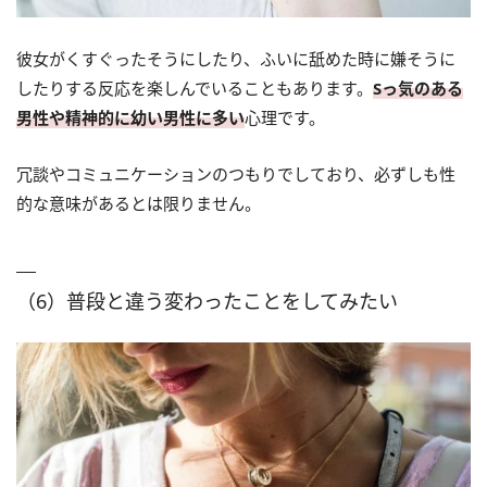
彼女がくすぐったそうにしたり、ふいに舐めた時に嫌そうに
したりする反応を楽しんでいることもあります。
Sっ気のある
男性や精神的に幼い男性に多い
心理です。
冗談やコミュニケーションのつもりでしており、必ずしも性
的な意味があるとは限りません。
（6）普段と違う変わったことをしてみたい