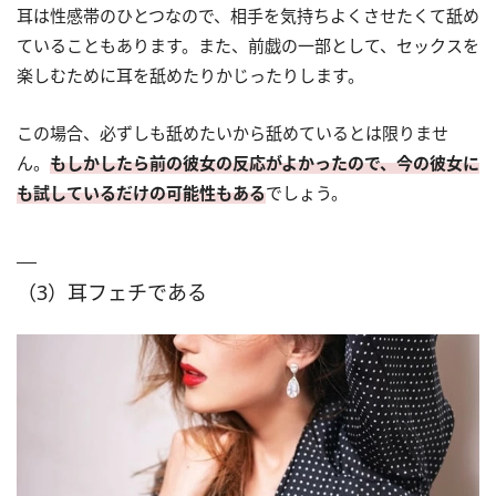
耳は性感帯のひとつなので、相手を気持ちよくさせたくて舐め
ていることもあります。また、前戯の一部として、セックスを
楽しむために耳を舐めたりかじったりします。
この場合、必ずしも舐めたいから舐めているとは限りませ
ん。
もしかしたら前の彼女の反応がよかったので、今の彼女に
も試しているだけの可能性もある
でしょう。
（3）耳フェチである