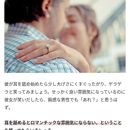
彼が耳を舐め始めたら少し大げさにくすぐったがり、ゲラゲ
ラと笑ってみましょう。せっかく良い雰囲気になっているのに
彼女が笑いだしたら、鈍感な男性でも「あれ？」と思うは
ず。
耳を舐めるとロマンチックな雰囲気にならない、ということ