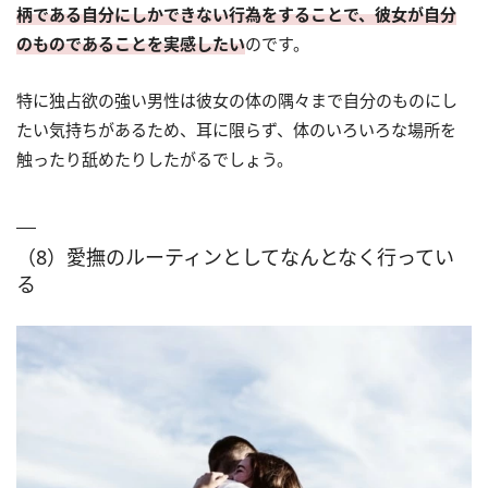
柄である自分にしかできない行為をすることで、彼女が自分
のものであることを実感したい
のです。
特に独占欲の強い男性は彼女の体の隅々まで自分のものにし
たい気持ちがあるため、耳に限らず、体のいろいろな場所を
触ったり舐めたりしたがるでしょう。
（8）愛撫のルーティンとしてなんとなく行ってい
る