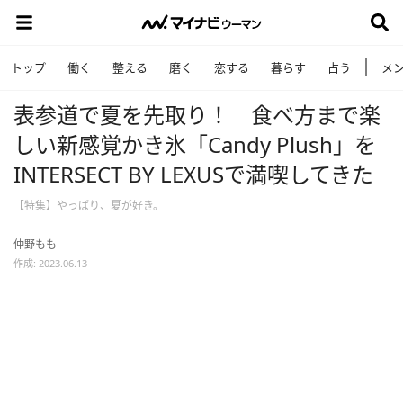
トップ
働く
整える
磨く
恋する
暮らす
占う
メ
表参道で夏を先取り！ 食べ方まで楽
しい新感覚かき氷「Candy Plush」を
INTERSECT BY LEXUSで満喫してきた
【特集】やっぱり、夏が好き。
仲野もも
作成: 2023.06.13