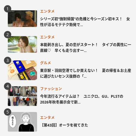
エンタメ
シリーズ初“強制帰国”の危機と今シーズン初キス！ 女
性が沼るモテテク勃発で...
エンタメ
本能剥き出し、夏の恋がスタート！ タイプの異性に一
直線♡ 早くも走り出す一...
グルメ
東京駅・羽田空港でしか買えない！ 夏の帰省＆お土産
に選びたいセンス抜群の「...
ファッション
今年流行るアイテムは？ ユニクロ、GU、PLSTの
2026年秋冬展示会で新...
エンタメ
【第43回】オーラを視てきた