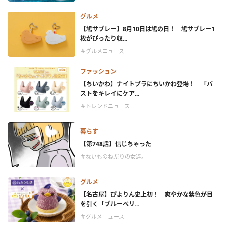
グルメ
【鳩サブレー】8月10日は鳩の日！ 鳩サブレー1
枚がぴったり収...
＃グルメニュース
ファッション
【ちいかわ】ナイトブラにちいかわ登場！ 「バ
ストをキレイにケア...
＃トレンドニュース
暮らす
【第748話】信じちゃった
＃ないものねだりの女達。
グルメ
【名古屋】ぴよりん史上初！ 爽やかな紫色が目
を引く「ブルーベリ...
＃グルメニュース