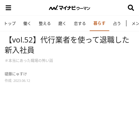
暮らす
トップ
働く
整える
磨く
恋する
占う
メ
【vol.52】代行業者を使って退職した
新入社員
＃本当にあった職場の怖い話
磋藤にゅすけ
作成: 2023.06.12