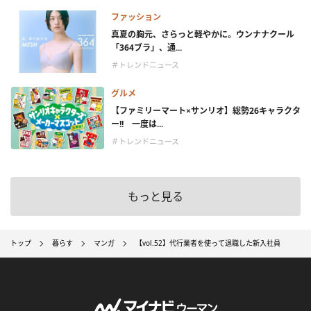
ファッション
真夏の胸元、さらっと軽やかに。ウンナナクール
「364ブラ」、通...
＃トレンドニュース
グルメ
【ファミリーマート×サンリオ】総勢26キャラクタ
ー!! 一度は...
＃トレンドニュース
もっと見る
トップ
暮らす
マンガ
【vol.52】代行業者を使って退職した新入社員