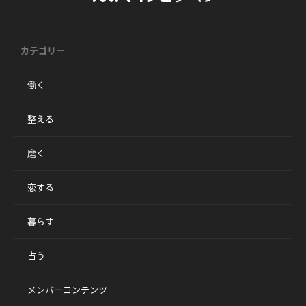
カテゴリー
働く
整える
磨く
恋する
暮らす
占う
メンバーコンテンツ