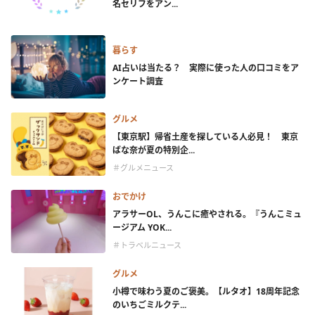
名セリフをアン...
暮らす
AI占いは当たる？ 実際に使った人の口コミをア
ンケート調査
グルメ
【東京駅】帰省土産を探している人必見！ 東京
ばな奈が夏の特別企...
＃グルメニュース
おでかけ
アラサーOL、うんこに癒やされる。『うんこミュ
ージアム YOK...
＃トラベルニュース
グルメ
小樽で味わう夏のご褒美。【ルタオ】18周年記念
のいちごミルクテ...