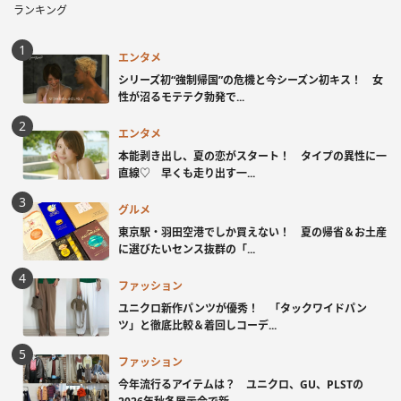
ランキング
エンタメ
シリーズ初“強制帰国”の危機と今シーズン初キス！ 女
性が沼るモテテク勃発で...
エンタメ
本能剥き出し、夏の恋がスタート！ タイプの異性に一
直線♡ 早くも走り出す一...
グルメ
東京駅・羽田空港でしか買えない！ 夏の帰省＆お土産
に選びたいセンス抜群の「...
ファッション
ユニクロ新作パンツが優秀！ 「タックワイドパン
ツ」と徹底比較＆着回しコーデ...
ファッション
今年流行るアイテムは？ ユニクロ、GU、PLSTの