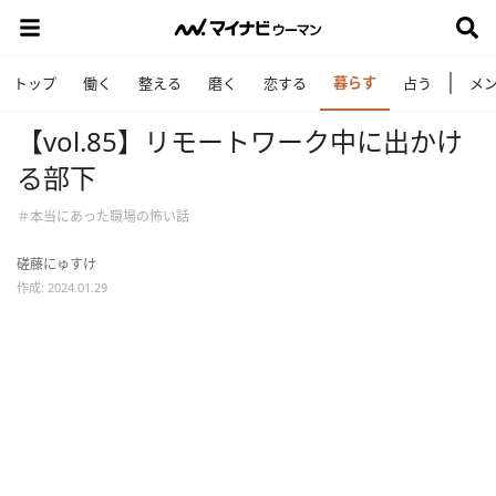
暮らす
トップ
働く
整える
磨く
恋する
占う
メ
【vol.85】リモートワーク中に出かけ
る部下
＃本当にあった職場の怖い話
磋藤にゅすけ
作成: 2024.01.29