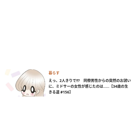
暮らす
えっ、2人きりで!!? 同僚男性からの突然のお誘い
に、ミドサーの女性が感じたのは……【34歳の生
きる道 #156】