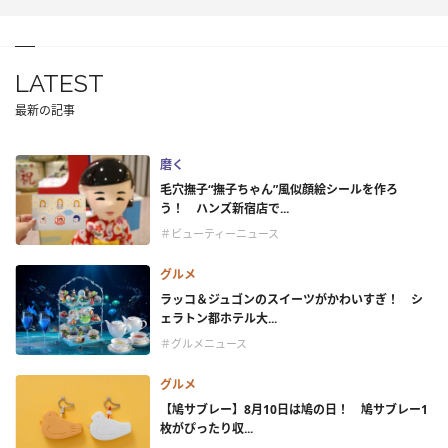
LATEST
最新の記事
磨く
毛穴撫子“撫子ちゃん”風似顔絵シールを作ろ
う！ ハンズ新宿店で...
＃ビューティーニュース
グルメ
ラッコ＆ジュゴンのスイーツがかわいすぎ！ シ
ェラトン都ホテル大...
＃グルメニュース
グルメ
【鳩サブレー】8月10日は鳩の日！ 鳩サブレー1
枚がぴったり収...