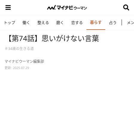
暮らす
トップ
働く
整える
磨く
恋する
占う
メ
【第74話】思いがけない言葉
＃34歳の生きる道
マイナビウーマン編集部
更新: 2025.07.29