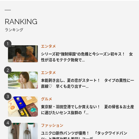
RANKING
ランキング
エンタメ
シリーズ初“強制帰国”の危機と今シーズン初キス！ 女
性が沼るモテテク勃発で...
エンタメ
本能剥き出し、夏の恋がスタート！ タイプの異性に一
直線♡ 早くも走り出す一...
グルメ
東京駅・羽田空港でしか買えない！ 夏の帰省＆お土産
に選びたいセンス抜群の「...
ファッション
ユニクロ新作パンツが優秀！ 「タックワイドパン