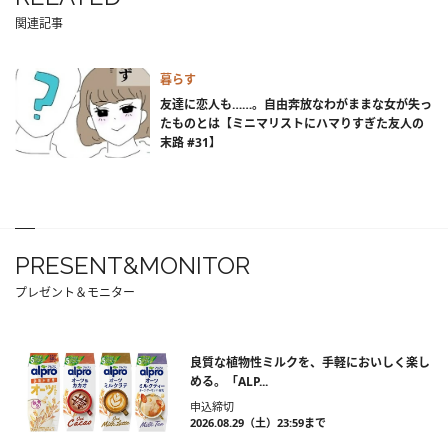
関連記事
暮らす
友達に恋人も……。自由奔放なわがままな女が失っ
たものとは【ミニマリストにハマりすぎた友人の
末路 #31】
PRESENT&MONITOR
プレゼント＆モニター
良質な植物性ミルクを、手軽においしく楽し
める。「ALP...
申込締切
2026.08.29（土）23:59まで