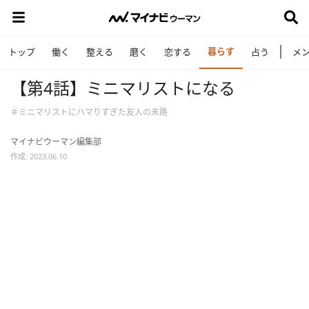
暮らす
トップ
働く
整える
磨く
恋する
占う
メ
【第4話】ミニマリストになる
＃ミニマリストにハマりすぎた友人の末路
マイナビウーマン編集部
作成: 2023.06.10