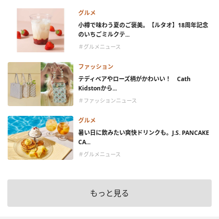
グルメ
小樽で味わう夏のご褒美。【ルタオ】18周年記念
のいちごミルクテ...
＃グルメニュース
ファッション
テディベアやローズ柄がかわいい！ Cath
Kidstonから...
＃ファッションニュース
グルメ
暑い日に飲みたい爽快ドリンクも。J.S. PANCAKE
CA...
＃グルメニュース
もっと見る