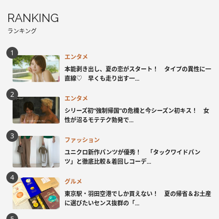
RANKING
ランキング
エンタメ
本能剥き出し、夏の恋がスタート！ タイプの異性に一
直線♡ 早くも走り出す一...
エンタメ
シリーズ初“強制帰国”の危機と今シーズン初キス！ 女
性が沼るモテテク勃発で...
ファッション
ユニクロ新作パンツが優秀！ 「タックワイドパン
ツ」と徹底比較＆着回しコーデ...
グルメ
東京駅・羽田空港でしか買えない！ 夏の帰省＆お土産
に選びたいセンス抜群の「...