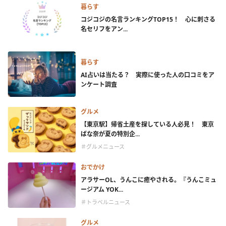
暮らす
コジコジの名言ランキングTOP15！ 心に刺さる
名セリフをアン...
暮らす
AI占いは当たる？ 実際に使った人の口コミをア
ンケート調査
グルメ
【東京駅】帰省土産を探している人必見！ 東京
ばな奈が夏の特別企...
＃グルメニュース
おでかけ
アラサーOL、うんこに癒やされる。『うんこミュ
ージアム YOK...
＃トラベルニュース
グルメ