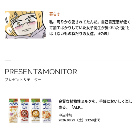
暮らす
私、周りから愛されてたんだ。自己肯定感が低く
て加工ばかりしていた女子高生が気づいた“愛”と
は【ないものねだりの女達。 #745】
PRESENT&MONITOR
プレゼント＆モニター
良質な植物性ミルクを、手軽においしく楽し
める。「ALP...
申込締切
2026.08.29（土）23:59まで