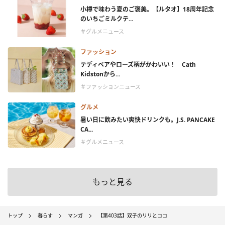
小樽で味わう夏のご褒美。【ルタオ】18周年記念
のいちごミルクテ...
＃グルメニュース
ファッション
テディベアやローズ柄がかわいい！ Cath
Kidstonから...
＃ファッションニュース
グルメ
暑い日に飲みたい爽快ドリンクも。J.S. PANCAKE
CA...
＃グルメニュース
もっと見る
トップ
暮らす
マンガ
【第403話】双子のリリとココ