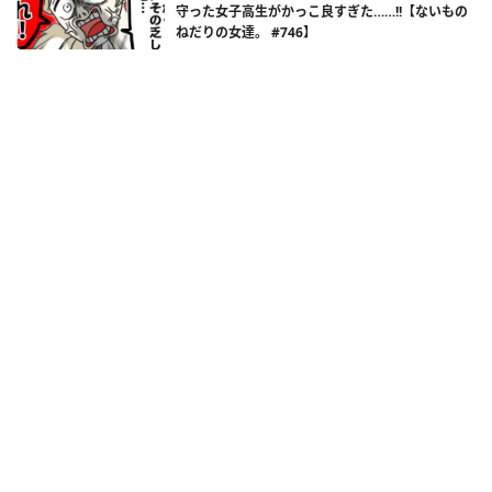
守った女子高生がかっこ良すぎた……!!【ないもの
ねだりの女達。 #746】