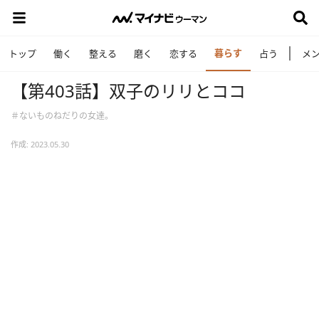
暮らす
トップ
働く
整える
磨く
恋する
占う
メ
【第403話】双子のリリとココ
＃ないものねだりの女達。
作成: 2023.05.30