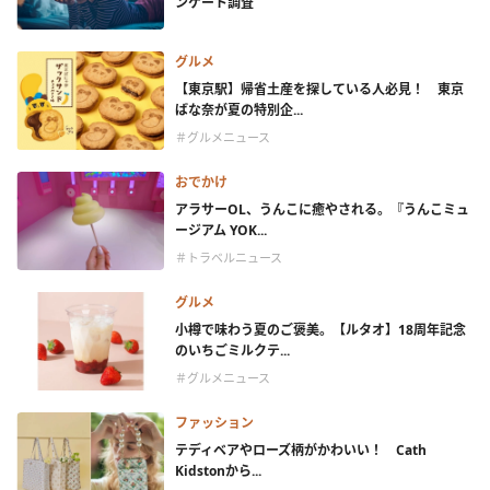
ンケート調査
グルメ
【東京駅】帰省土産を探している人必見！ 東京
ばな奈が夏の特別企...
＃グルメニュース
おでかけ
アラサーOL、うんこに癒やされる。『うんこミュ
ージアム YOK...
＃トラベルニュース
グルメ
小樽で味わう夏のご褒美。【ルタオ】18周年記念
のいちごミルクテ...
＃グルメニュース
ファッション
テディベアやローズ柄がかわいい！ Cath
Kidstonから...