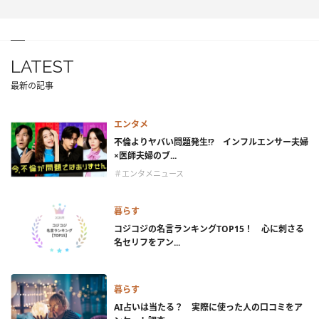
LATEST
最新の記事
エンタメ
不倫よりヤバい問題発生!? インフルエンサー夫婦
×医師夫婦のブ...
＃エンタメニュース
暮らす
コジコジの名言ランキングTOP15！ 心に刺さる
名セリフをアン...
暮らす
AI占いは当たる？ 実際に使った人の口コミをア