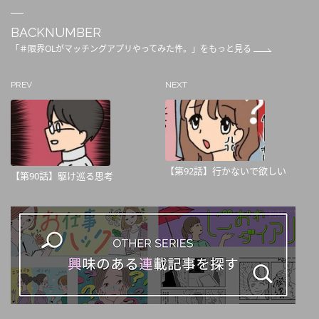
BACKNUMBER
「＃限界OLがマッチングアプリやってみた件。」をもっと見る
PREV
NEXT
【第92話】行かないで欲しい
【第90話】駆け巡る思考