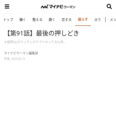
暮らす
トップ
働く
整える
磨く
恋する
占う
メ
【第91話】最後の押しどき
＃限界OLがマッチングアプリやってみた件。
マイナビウーマン編集部
作成: 2023.05.15