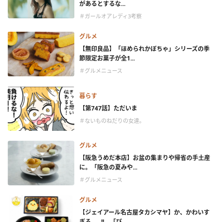
があるとするな...
＃ガールオアレディ3考察
グルメ
【無印良品】「ほめられかぼちゃ」シリーズの季
節限定お菓子が全1...
＃グルメニュース
暮らす
【第747話】ただいま
＃ないものねだりの女達。
グルメ
【阪急うめだ本店】お盆の集まりや帰省の手土産
に。「阪急の夏みや...
＃グルメニュース
グルメ
【ジェイアール名古屋タカシマヤ】か、かわいす
ぎる……!! 「ぴ...