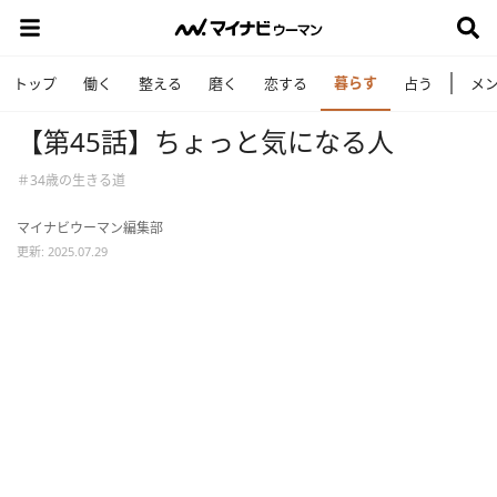
暮らす
トップ
働く
整える
磨く
恋する
占う
メ
【第45話】ちょっと気になる人
＃34歳の生きる道
マイナビウーマン編集部
更新: 2025.07.29