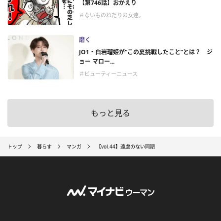
【第746話】おかえり
＃ないものねだりの女達。
磨く
JO1・白岩瑠姫が“この夏挑戦したこと”とは？ ジ
ョー マロー...
＃ビューティーニュース
もっと見る
トップ
暮らす
マンガ
【vol.44】遠慮のない同期