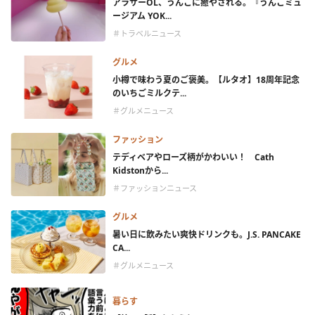
アラサーOL、うんこに癒やされる。『うんこミュ
ージアム YOK...
＃トラベルニュース
グルメ
小樽で味わう夏のご褒美。【ルタオ】18周年記念
のいちごミルクテ...
＃グルメニュース
ファッション
テディベアやローズ柄がかわいい！ Cath
Kidstonから...
＃ファッションニュース
グルメ
暑い日に飲みたい爽快ドリンクも。J.S. PANCAKE
CA...
＃グルメニュース
暮らす