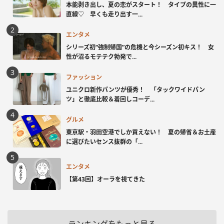
本能剥き出し、夏の恋がスタート！ タイプの異性に一
直線♡ 早くも走り出す一...
エンタメ
シリーズ初“強制帰国”の危機と今シーズン初キス！ 女
性が沼るモテテク勃発で...
ファッション
ユニクロ新作パンツが優秀！ 「タックワイドパン
ツ」と徹底比較＆着回しコーデ...
グルメ
東京駅・羽田空港でしか買えない！ 夏の帰省＆お土産
に選びたいセンス抜群の「...
エンタメ
【第43回】オーラを視てきた