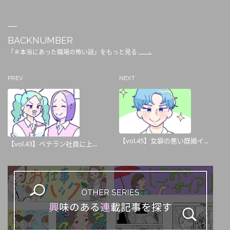
BACKNUMBER
「＃本当にあった職場の怖い話」をもっと見る
PREV
NEXT
【vol.45】女癖の悪い既婚イ...
【vol.43】ベテラン社員に上...