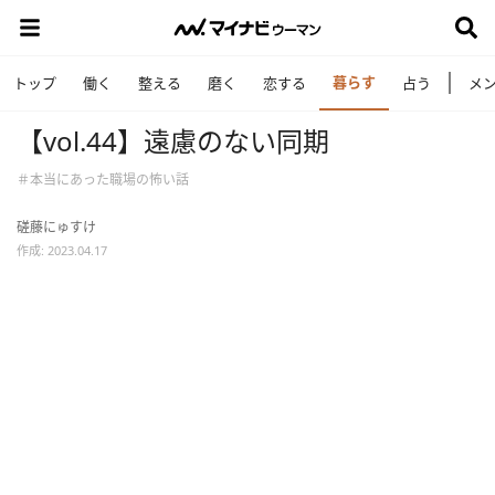
暮らす
トップ
働く
整える
磨く
恋する
占う
メ
【vol.44】遠慮のない同期
＃本当にあった職場の怖い話
磋藤にゅすけ
作成: 2023.04.17