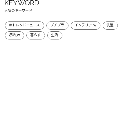
KEYWORD
人気のキーワード
＃トレンドニュース
プチプラ
インテリア_w
洗濯
収納_w
暮らす
生活