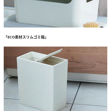
「ECO素材スリムゴミ箱」