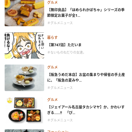
グルメ
【無印良品】「ほめられかぼちゃ」シリーズの季
節限定お菓子が全1...
＃グルメニュース
暮らす
【第747話】ただいま
＃ないものねだりの女達。
グルメ
【阪急うめだ本店】お盆の集まりや帰省の手土産
に。「阪急の夏みや...
＃グルメニュース
グルメ
【ジェイアール名古屋タカシマヤ】か、かわいす
ぎる……!! 「ぴ...
＃グルメニュース