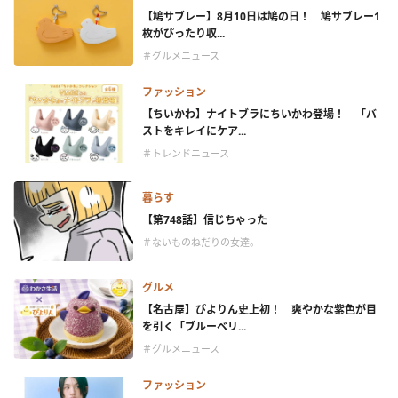
【鳩サブレー】8月10日は鳩の日！ 鳩サブレー1
枚がぴったり収...
＃グルメニュース
ファッション
【ちいかわ】ナイトブラにちいかわ登場！ 「バ
ストをキレイにケア...
＃トレンドニュース
暮らす
【第748話】信じちゃった
＃ないものねだりの女達。
グルメ
【名古屋】ぴよりん史上初！ 爽やかな紫色が目
を引く「ブルーベリ...
＃グルメニュース
ファッション