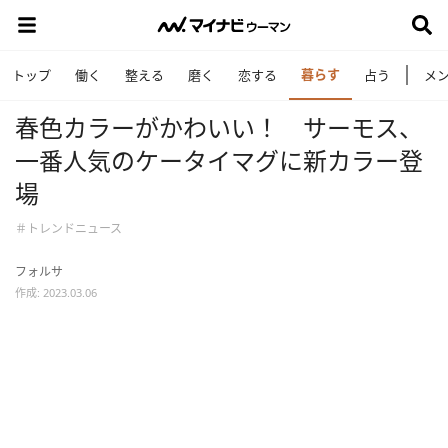
暮らす
トップ
働く
整える
磨く
恋する
占う
メ
春色カラーがかわいい！ サーモス、
一番人気のケータイマグに新カラー登
場
＃トレンドニュース
フォルサ
作成: 2023.03.06