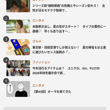
シリーズ初“強制帰国”の危機と今シーズン初キス！ 女
性が沼るモテテク勃発で...
エンタメ
本能剥き出し、夏の恋がスタート！ タイプの異性に一
直線♡ 早くも走り出す一...
グルメ
東京駅・羽田空港でしか買えない！ 夏の帰省＆お土産
に選びたいセンス抜群の「...
ファッション
今年流行るアイテムは？ ユニクロ、GU、PLSTの
2026年秋冬展示会で新...
エンタメ
【第43回】オーラを視てきた