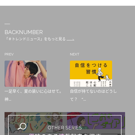
BACKNUMBER
「＃トレンドニュース」をもっと見る
PREV
NEXT
一足早く、夏の装いに心はせて。
自信が持てないのはどうし
神...
て？ “...