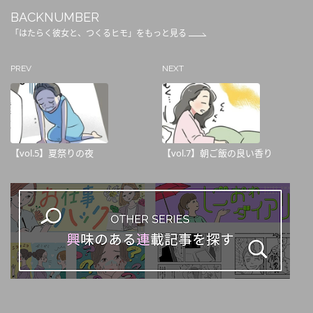
BACKNUMBER
「はたらく彼女と、つくるヒモ」をもっと見る
PREV
NEXT
【vol.5】夏祭りの夜
【vol.7】朝ご飯の良い香り