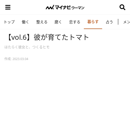
暮らす
トップ
働く
整える
磨く
恋する
占う
メ
【vol.6】彼が育てたトマト
はたらく彼女と、つくるヒモ
作成: 2023.03.04