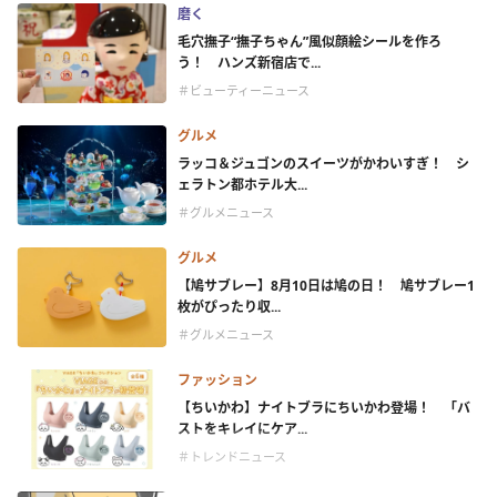
磨く
毛穴撫子“撫子ちゃん”風似顔絵シールを作ろ
う！ ハンズ新宿店で...
＃ビューティーニュース
グルメ
ラッコ＆ジュゴンのスイーツがかわいすぎ！ シ
ェラトン都ホテル大...
＃グルメニュース
グルメ
【鳩サブレー】8月10日は鳩の日！ 鳩サブレー1
枚がぴったり収...
＃グルメニュース
ファッション
【ちいかわ】ナイトブラにちいかわ登場！ 「バ
ストをキレイにケア...
＃トレンドニュース