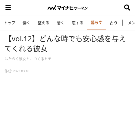
暮らす
トップ
働く
整える
磨く
恋する
占う
メ
【vol.12】どんな時でも安心感を与え
てくれる彼女
はたらく彼女と、つくるヒモ
作成: 2023.03.10