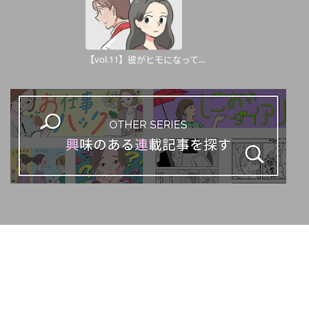
【vol.11】彼がヒモになって...