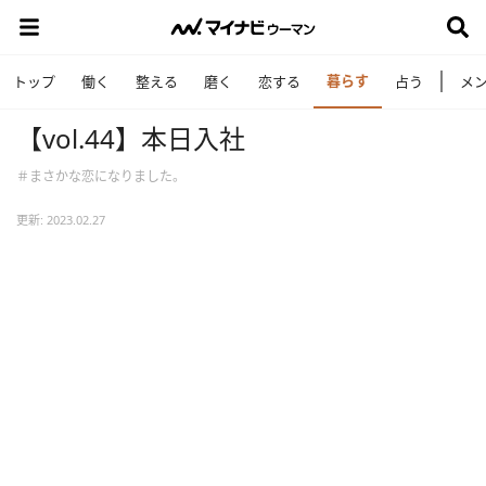
暮らす
トップ
働く
整える
磨く
恋する
占う
メ
【vol.44】本日入社
＃まさかな恋になりました。
更新: 2023.02.27