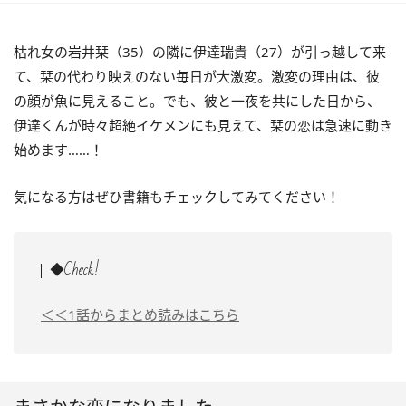
枯れ女の岩井栞（35）の隣に伊達瑞貴（27）が引っ越して来
て、栞の代わり映えのない毎日が大激変。激変の理由は、彼
の顔が魚に見えること。でも、彼と一夜を共にした日から、
伊達くんが時々超絶イケメンにも見えて、栞の恋は急速に動き
始めます……！
気になる方はぜひ書籍もチェックしてみてください！
◆Check!
＜＜1話からまとめ読みはこちら