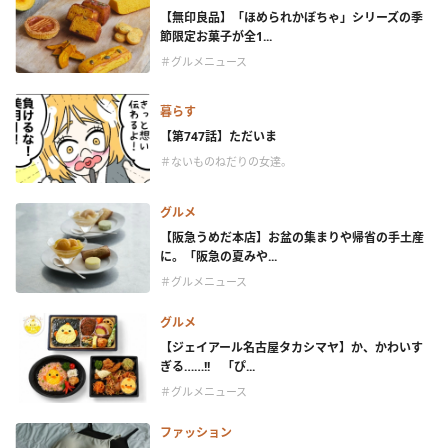
【無印良品】「ほめられかぼちゃ」シリーズの季
節限定お菓子が全1...
＃グルメニュース
暮らす
【第747話】ただいま
＃ないものねだりの女達。
グルメ
【阪急うめだ本店】お盆の集まりや帰省の手土産
に。「阪急の夏みや...
＃グルメニュース
グルメ
【ジェイアール名古屋タカシマヤ】か、かわいす
ぎる……!! 「ぴ...
＃グルメニュース
ファッション