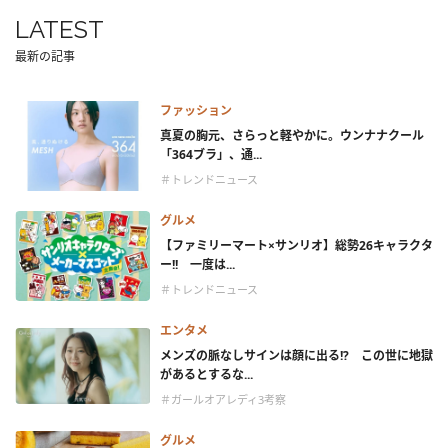
LATEST
最新の記事
ファッション
真夏の胸元、さらっと軽やかに。ウンナナクール
「364ブラ」、通...
＃トレンドニュース
グルメ
【ファミリーマート×サンリオ】総勢26キャラクタ
ー!! 一度は...
＃トレンドニュース
エンタメ
メンズの脈なしサインは顔に出る!? この世に地獄
があるとするな...
＃ガールオアレディ3考察
グルメ