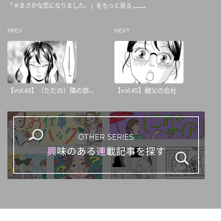
「＃まさかな恋になりました。」をもっと見る
PREV
NEXT
【vol.43】（ただの）隣の部...
【vol.45】親父の会社