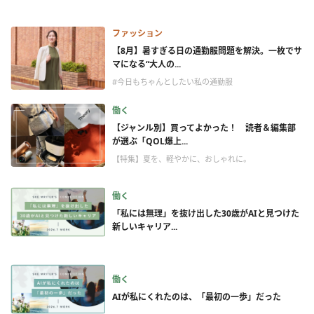
ファッション
【8月】暑すぎる日の通勤服問題を解決。一枚でサ
マになる“大人の...
#今日もちゃんとしたい私の通勤服
働く
【ジャンル別】買ってよかった！ 読者＆編集部
が選ぶ「QOL爆上...
【特集】夏を、軽やかに、おしゃれに。
働く
「私には無理」を抜け出した30歳がAIと見つけた
新しいキャリア...
働く
AIが私にくれたのは、「最初の一歩」だった