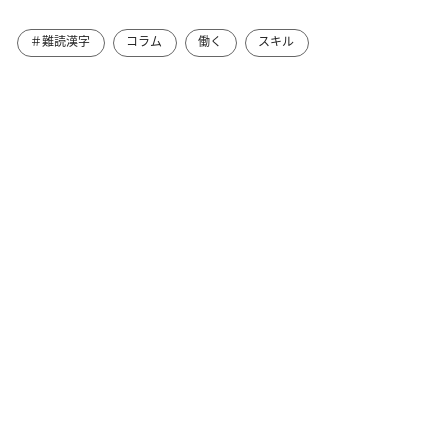
＃難読漢字
コラム
働く
スキル