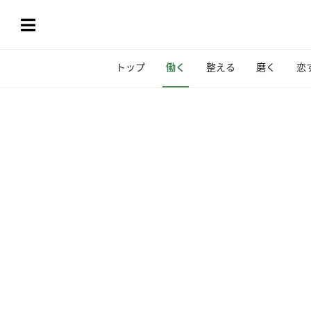
トップ
働く
整える
磨く
恋