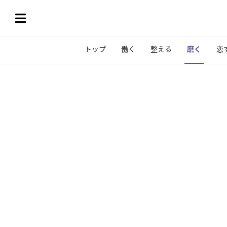
トップ
働く
整える
磨く
恋