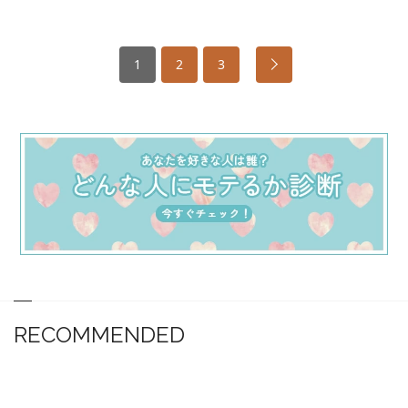
1
2
3
RECOMMENDED