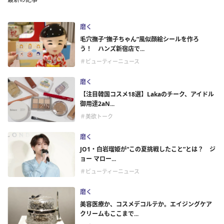
磨く
毛穴撫子“撫子ちゃん”風似顔絵シールを作ろ
う！ ハンズ新宿店で...
＃ビューティーニュース
磨く
【注目韓国コスメ18選】Lakaのチーク、アイドル
御用達2aN...
＃美欲トーク
磨く
JO1・白岩瑠姫が“この夏挑戦したこと”とは？ ジ
ョー マロー...
＃ビューティーニュース
磨く
美容医療か、コスメデコルテか。エイジングケア
クリームもここまで...