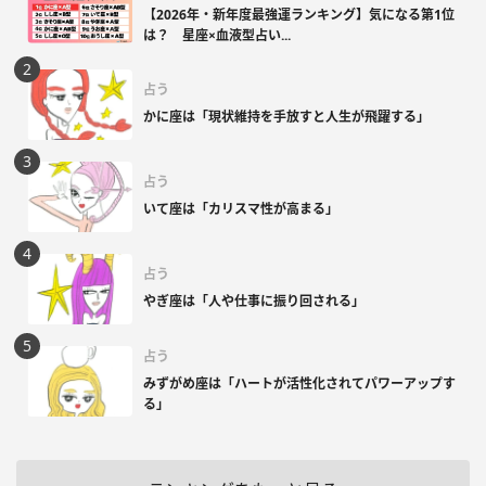
【2026年・新年度最強運ランキング】気になる第1位
は？ 星座×血液型占い...
占う
かに座は「現状維持を手放すと人生が飛躍する」
占う
いて座は「カリスマ性が高まる」
占う
やぎ座は「人や仕事に振り回される」
占う
みずがめ座は「ハートが活性化されてパワーアップす
る」