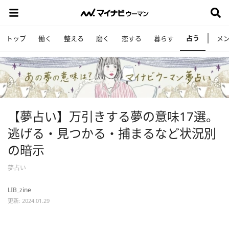
占う
トップ
働く
整える
磨く
恋する
暮らす
メ
【夢占い】万引きする夢の意味17選。
逃げる・見つかる・捕まるなど状況別
の暗示
夢占い
LIB_zine
更新: 2024.01.29