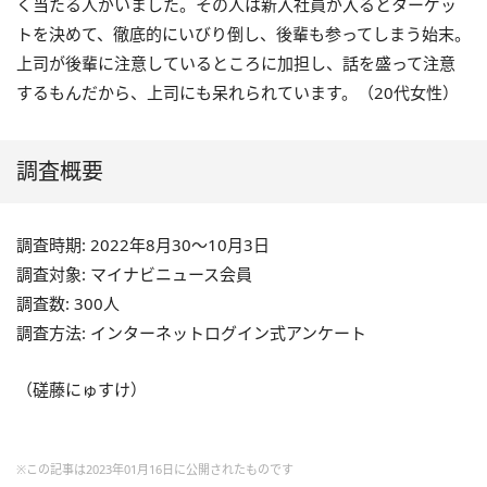
く当たる人がいました。その人は新入社員が入るとターゲッ
トを決めて、徹底的にいびり倒し、後輩も参ってしまう始末。
上司が後輩に注意しているところに加担し、話を盛って注意
するもんだから、上司にも呆れられています。（
20
代女性）
調査概要
調査時期: 2022年8月30～10月3日
調査対象: マイナビニュース会員
調査数: 300人
調査方法: インターネットログイン式アンケート
（磋藤にゅすけ）
※この記事は2023年01月16日に公開されたものです