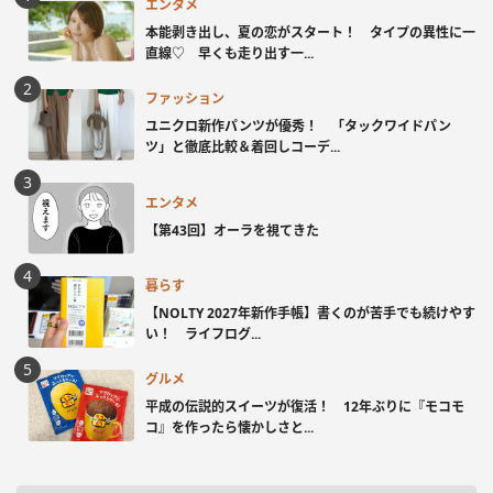
エンタメ
本能剥き出し、夏の恋がスタート！ タイプの異性に一
直線♡ 早くも走り出す一...
ファッション
ユニクロ新作パンツが優秀！ 「タックワイドパン
ツ」と徹底比較＆着回しコーデ...
エンタメ
【第43回】オーラを視てきた
暮らす
【NOLTY 2027年新作手帳】書くのが苦手でも続けやす
い！ ライフログ...
グルメ
平成の伝説的スイーツが復活！ 12年ぶりに『モコモ
コ』を作ったら懐かしさと...