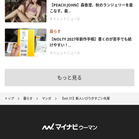
【PEACH JOHN】森香澄、秋のランジェリーを着
こなす。最...
＃トレンドニュース
暮らす
【NOLTY 2027年新作手帳】書くのが苦手でも続
けやすい！...
＃トレンドニュース
もっと見る
トップ
暮らす
マンガ
【vol.31】新人いびりがすごい先輩