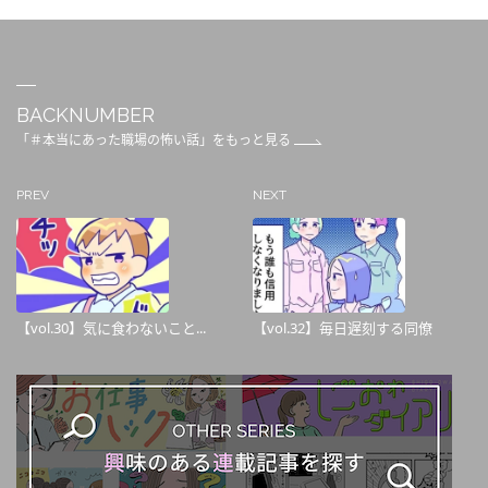
BACKNUMBER
「＃本当にあった職場の怖い話」をもっと見る
PREV
NEXT
【vol.30】気に食わないこと...
【vol.32】毎日遅刻する同僚