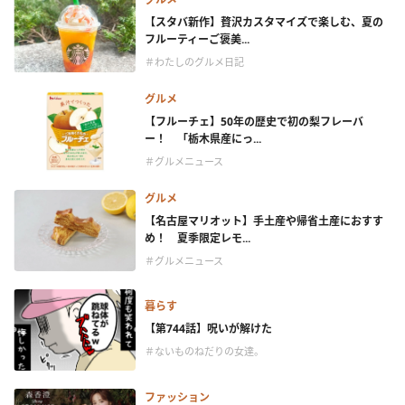
【スタバ新作】贅沢カスタマイズで楽しむ、夏の
フルーティーご褒美...
＃わたしのグルメ日記
グルメ
【フルーチェ】50年の歴史で初の梨フレーバ
ー！ 「栃木県産にっ...
＃グルメニュース
グルメ
【名古屋マリオット】手土産や帰省土産におすす
め！ 夏季限定レモ...
＃グルメニュース
暮らす
【第744話】呪いが解けた
＃ないものねだりの女達。
ファッション