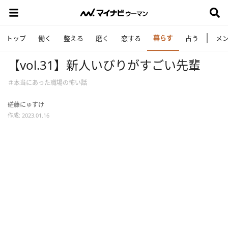
暮らす
トップ
働く
整える
磨く
恋する
占う
メ
【vol.31】新人いびりがすごい先輩
＃本当にあった職場の怖い話
磋藤にゅすけ
作成: 2023.01.16