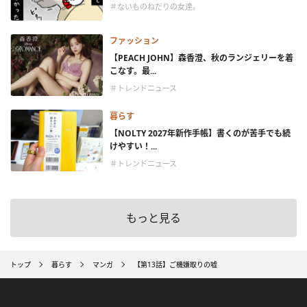
＃ないものねだりの女達。
ファッション
【PEACH JOHN】森香澄、秋のランジェリーを着
こなす。最...
＃トレンドニュース
暮らす
【NOLTY 2027年新作手帳】書くのが苦手でも続
けやすい！...
＃トレンドニュース
もっと見る
トップ
暮らす
マンガ
【第13話】ご機嫌取りの嘘