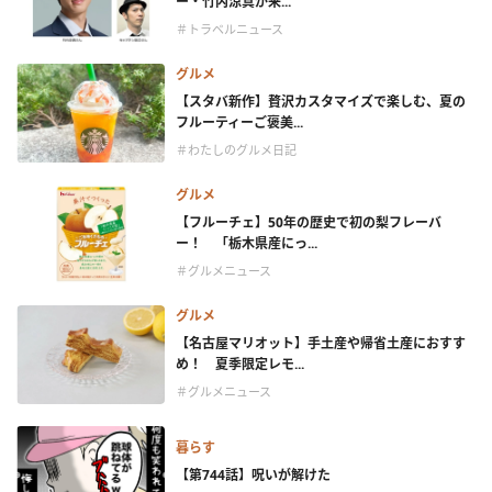
ー・竹内涼真が来...
＃トラベルニュース
グルメ
【スタバ新作】贅沢カスタマイズで楽しむ、夏の
フルーティーご褒美...
＃わたしのグルメ日記
グルメ
【フルーチェ】50年の歴史で初の梨フレーバ
ー！ 「栃木県産にっ...
＃グルメニュース
グルメ
【名古屋マリオット】手土産や帰省土産におすす
め！ 夏季限定レモ...
＃グルメニュース
暮らす
【第744話】呪いが解けた