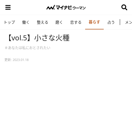
暮らす
トップ
働く
整える
磨く
恋する
占う
メ
【vol.5】小さな火種
＃あなたは私におとされたい
更新: 2023.01.18