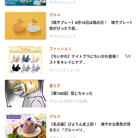
＃グルメニュース
グルメ
【鳩サブレー】8月10日は鳩の日！ 鳩サブレー1
枚がぴったり収...
＃グルメニュース
ファッション
【ちいかわ】ナイトブラにちいかわ登場！ 「バ
ストをキレイにケア...
＃トレンドニュース
暮らす
【第748話】信じちゃった
＃ないものねだりの女達。
グルメ
【名古屋】ぴよりん史上初！ 爽やかな紫色が目
を引く「ブルーベリ...
＃グルメニュース