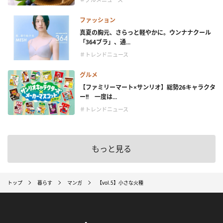
ファッション
真夏の胸元、さらっと軽やかに。ウンナナクール
「364ブラ」、通...
＃トレンドニュース
グルメ
【ファミリーマート×サンリオ】総勢26キャラクタ
ー!! 一度は...
＃トレンドニュース
もっと見る
トップ
暮らす
マンガ
【vol.5】小さな火種