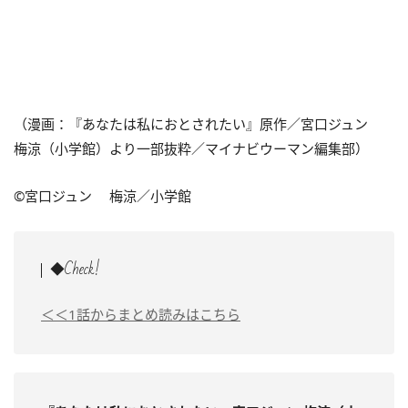
（漫画：『
あなたは私におとされたい
』原作／宮口ジュン
梅涼（小学館）より一部抜粋／マイナビウーマン編集部）
©
宮口ジュン
梅涼
／小学館
◆Check!
＜＜1話からまとめ読みはこちら