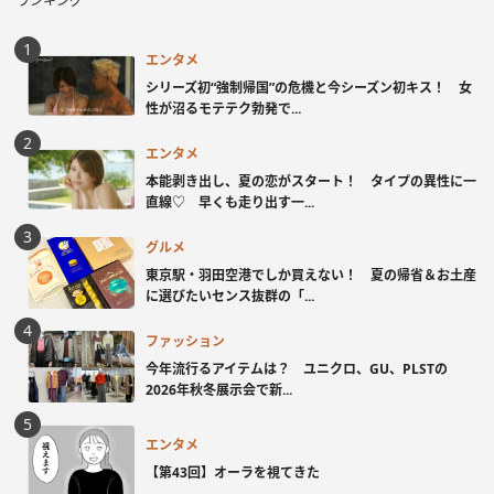
ランキング
エンタメ
シリーズ初“強制帰国”の危機と今シーズン初キス！ 女
性が沼るモテテク勃発で...
エンタメ
本能剥き出し、夏の恋がスタート！ タイプの異性に一
直線♡ 早くも走り出す一...
グルメ
東京駅・羽田空港でしか買えない！ 夏の帰省＆お土産
に選びたいセンス抜群の「...
ファッション
今年流行るアイテムは？ ユニクロ、GU、PLSTの
2026年秋冬展示会で新...
エンタメ
【第43回】オーラを視てきた