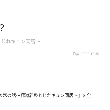
？
とじれキュン同居～
作成: 2022.12.30
の恋の話～極道若衆とじれキュン同居～』を全