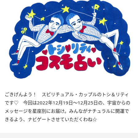
ごきげんよう！ スピリチュアル・カップルのトシ＆リティ
です♡ 今回は
2022
年12月
19
日〜
12
月
25
日の、宇宙からの
メッセージを星座別にお届け。みんながナチュラルに開運で
きるよう、ナビゲートさせていただくわね☆