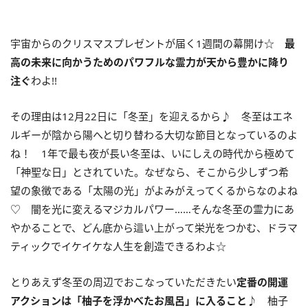
宇宙からのクリスマスプレゼントが届く
1
週間の幕開け☆
最
高の未来に向かうためのパワフルな霊力が天から豊かに
降り
注ぐ
わよ!!
その理由は12月22日に「冬至」を迎えるから♪ 冬至はエネ
ルギーが陰から陽へと切り替わる大切な節目となっているのよ
ね！ 1年で最も夜が長い冬至は、いにしえの時代から極めて
「神聖な日」とされていた。なぜなら、そこから少しずつ希
望の象徴である「太陽の光」がよみがえってくるからなのよね
♡ 闇を光に変えるマジカルパワー……そんな冬至の霊力にあ
やかることで、どん底から這い上がって栄光をつかむ、ドラマ
ティックでイケイケな人生を創造できるわよ☆
とりあえず冬至の周辺でおこなっていただきたい
定番の開運
アクションは「柚子を浮かべたお風呂」に入ること
♪ 柚子