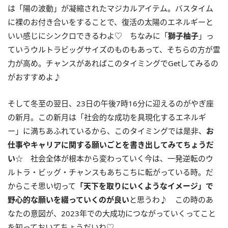
は「陽の波動」が凝縮されたマジカルアイテム。バスタイム
に裸のお付き合いをすることで、復活の太陽のエネルギーと
いい感じにシンクロできるわよ♡ ちなみに「
獅子柚子
」っ
ていうウルトラビッグサイズのものもあって、そちらの方が霊
力が高め。チャンスがあればこのタイミングでGetしてみるの
がおすすめよ♪
そして冬至の翌日、23日の午後7時16分に迎えるのがやぎ座
の新月。この新月は「社会的な成功を具現化するエネルギ
ー」に満ちあふれているから、このタイミングでは是非、
お
仕事やキャリアに関する願いごとを書き出してみてちょうだ
い
☆ 社会全体が根本から変わっていく今は、一発逆転のウ
ルトラ・ビッグ・チャンスもあちこちに転がっている時。だ
からこそ思い切って
「天下を取りにいくようなイメージ」で
野心的な願いを綴っていくのが良い
と思うわ♪ この時のあ
なたの意図が、2023年での大成功につながっていくってこと
を知っておいてちょうだいね♡