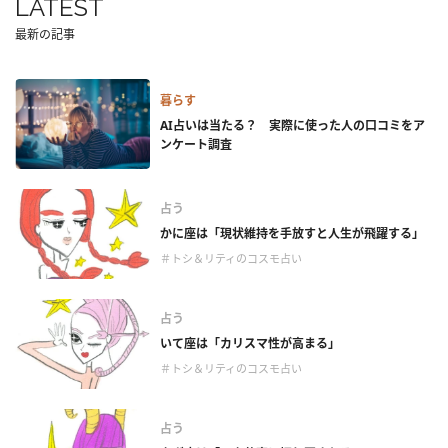
LATEST
最新の記事
暮らす
AI占いは当たる？ 実際に使った人の口コミをア
ンケート調査
占う
かに座は「現状維持を手放すと人生が飛躍する」
＃トシ＆リティのコスモ占い
占う
いて座は「カリスマ性が高まる」
＃トシ＆リティのコスモ占い
占う