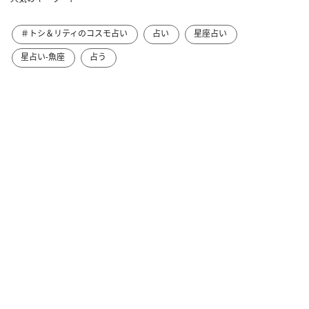
＃トシ＆リティのコスモ占い
占い
星座占い
星占い-魚座
占う