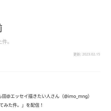
前
た件。
更新: 2023.02.15
いも田@エッセイ描きたい人さん（@imo_mng）
ってみた件。」を配信！