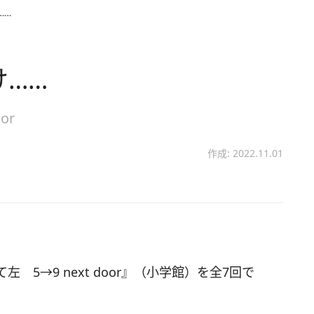
……
け……
or
作成: 2022.11.01
5→9 next door』（小学館）を全7回で