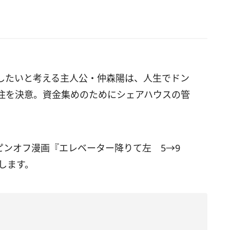
したいと考える主人公・仲森陽は、人生でドン
住を決意。資金集めのためにシェアハウスの管
ピンオフ漫画
『エレベーター降りて左 5→9
けします。