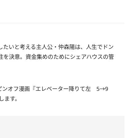
したいと考える主人公・仲森陽は、人生でドン
住を決意。資金集めのためにシェアハウスの管
ピンオフ漫画
『エレベーター降りて左 5→9
けします。