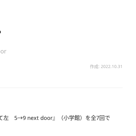
？
or
作成: 2022.10.31
5→9 next door』（小学館）を全7回で