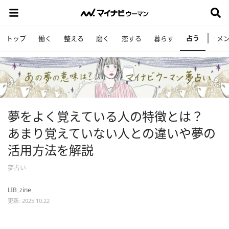
占う
トップ
働く
整える
磨く
恋する
暮らす
メ
夢をよく覚えている人の特徴とは？
あまり覚えていない人との違いや夢の
活用方法を解説
夢占い
LIB_zine
更新: 2025.10.22