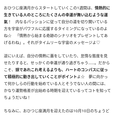
おひつじ座満月からスタートしていくこの
1
週間は、
情熱的に
生きている人のところにたくさんの幸運が舞い込むような運
氣
！ 内なるパッションに従って自分の道を切り開いている
方を宇宙がパワフルに応援するタイミングになっているのよ
ね☆ 「情熱から始まる奇跡のシナリオをプレゼントしてあ
げるわね」。それがタイムリーな宇宙のメッセージよ♡
逆にいえば、自分の情熱に蓋をしていたり、怠惰な態度を見
せたりすると、せっかくの幸運が通り過ぎちゃう……。だから
こそ、
頭であれこれ考えるよりも、ハートのコンパスに従っ
て積極的に動き出していくことがポイント
よ☆ 夢に向かっ
て何かしらの行動を始めている人とそうでない人の間には、
かなり運勢格差が出始める時期を迎えているってコトを知って
ちょうだいね！
ちなみに、おひつじ座満月を迎えたのは10月10日のちょうど