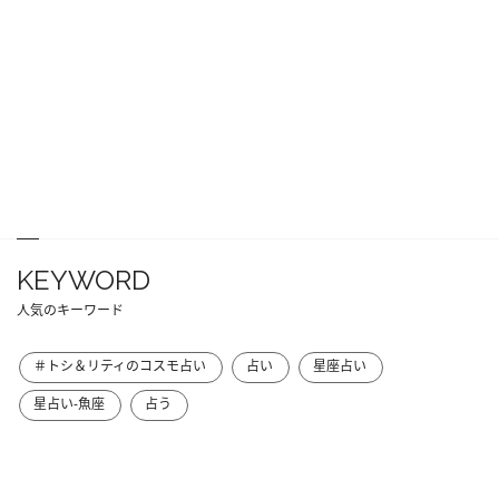
KEYWORD
人気のキーワード
＃トシ＆リティのコスモ占い
占い
星座占い
星占い-魚座
占う