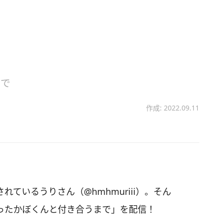
まで
作成: 2022.09.11
されているうりさん（@hmhmuriii）。そん
逢ったかぼくんと付き合うまで」を配信！